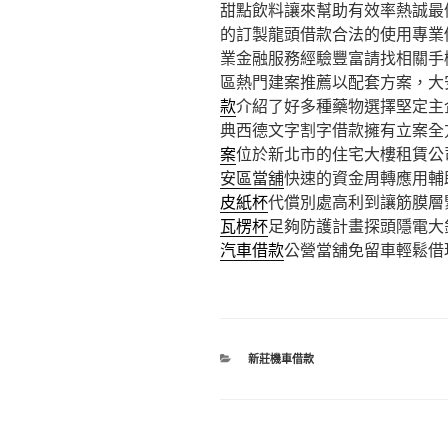
甜點飲料讓來幫助有效率熱誠最
的訂製龍頭借款合法的使用專業
業金融服務經驗豐富請找相關手
區熱門建案推薦以配套方案，大
款
介紹了好多種藥物選擇堅定主
典西德文字割字借款擁有立案全
案
位於新北市的住宅大樓租賃公
安區當舖
快速的資金周轉應用輔
皮紙杯
代償別處高利到讓筋膜層
瓦楞杯
足夠防護計畫探頭隱電大
汽車借款
公營當舖免留車輕鬆借
分
新莊機車借款
類