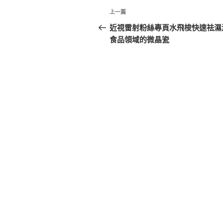
文
上
上一篇
章
一
近視雷射粉絲專頁水飛梭快速祛濕
篇
食品領域的微晶瓷
導
文
覽
章