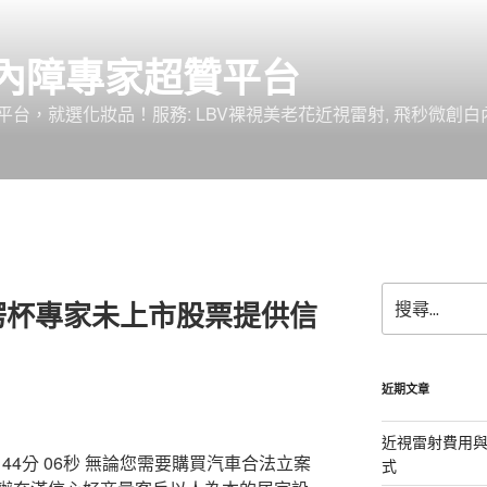
內障專家超贊平台
台，就選化妝品！服務: LBV裸視美老花近視雷射, 飛秒微創白
搜
楞杯專家未上市股票提供信
尋
關
鍵
字:
近期文章
近視雷射費用與
4分 06秒
無論您需要購買汽車合法立案
式