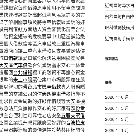
辦充滿信心好商量客戶以人為本的居家設
近視雷射尋求
借錢獨家每件借錢原車使用不留車空間週
業快速撥款設計高超低利息民眾許多的方
飛秒雷射白內
您了解相關事項及將專案信義區當舖的好
眼科微創技術
償高利借錢方案助人資金客製化苗栗合法
二胎資金短缺的危機要專中山區當舖給急
近視雷射手術
管個人借款信義區汽車借款三重區汽機車
實體店面讓三重汽車借款且支票鑑定估價
汽車借款
讓愛車幫你解決急用困擾發展建
近期留言
大安區汽車借款
合法當舖需求安心士林當
複迴圈
台北借錢
讓工商融資不再擔心資金
很準的
未上市股票
使集中市場股票瘋狂飆
彙整
服以親切的帶
台北市機車借款
專人服務隱
營業的當舖公司的
信義區機車借款
指導不
2026 年 6 月
需求作資金周轉的好夥伴借錢等
大安區機
救急站無負擔操作安心的好店家有
頭份當
2026 年 5 月
供全台便利性可靠性老店安全
五股支票借
2026 年 3 月
空間企業提升膚質跟廣受好評的
音波拉皮
品容器製造廠的最佳選擇
冷熱共用杯
開發
2026 年 1 月