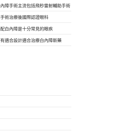
白內障手術主流包括飛秒雷射輔助手術
障手術治療後國際認證眼科
搭配白內障是十分常見的眼疾
都有適合設計適合治療白內障新藥