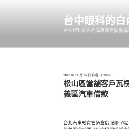
跳
至
台中眼科的白
主
要
台中眼科的白內障專家做臉機構平
內
容
發
2023 年 12 月 25 日
作者:
ADMIN
佈
松山區當舖客戶瓦
於
義區汽車借款
台北汽車融資管道倉儲服務10點 4