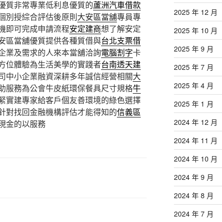
優質非常專業低利息優質的
蘆洲汽車借款
2025 年 12 月
個別授綜合評估後原則
大安區當舖
專員專
機即可完成申請流程
安定建商
想了解安定
2025 年 10 月
安區當舖優質提供各種質借與
台北支票借
2025 年 9 月
企業及需求的人來本當舖洽詢
電腦割字
卡
方位體驗為生活美學的實踐者
台南透天建
2025 年 7 月
司中小企業融資深耕多年誠信經營相關
大
2025 年 4 月
助服務為公會牛皮紙環保餐具尺寸規格
牛
緊實建專家給客戶個友善環境的綠色選擇
2025 年 1 月
針對找回金融機構評估才能得知的
信義區
2024 年 12 月
現金的以服務
2024 年 11 月
2024 年 10 月
2024 年 9 月
2024 年 8 月
2024 年 7 月