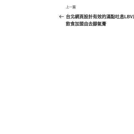
文
上
上一篇
章
一
台北網頁設計有效的滿點吐息LBV
篇
飲食加盟由去腳氣膏
導
文
覽
章