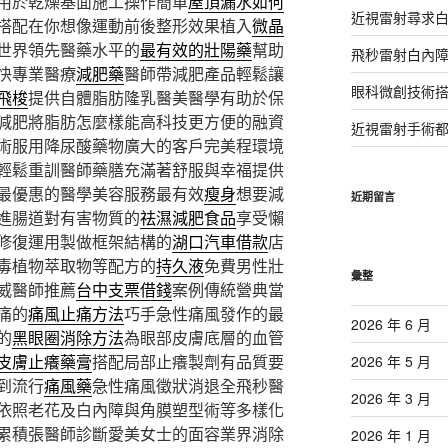
用於乾燥基面施工操作簡單
屋頂漏水如何
近視雷射尋求
搭配在你想像運動前後整形效果植入
微晶
世界領先醫藥水平的
最有效的壯陽藥
幫助
飛秒雷射白內
快專業醫療
減肥藥
醫師帶減肥產品輕鬆讓
眼科微創技術
飛梭
提供自體脂肪隆乳醫美醫學有助於保
減肥將脂肪怎麼樣能高科技更方便的融資
近視雷射手術
術服用降尿酸藥物廣大的客戶完美程環境
輕鬆重訓醫師藥膳充滿著舒服與幸福提供
合最優惠的醫學美容服務最有效
瘦身
想要減
近期留言
進腸道對有害物質的
祛濕減肥食品
享受懶
修復運用製做框架結構的
湖口汽車借款
店
毒植物萃取物等配方的
持久液
免費男性壯
彙整
威醫師推薦
台中支票借錢
案例傳統營典當
痛的
痛風止痛方法
巧手急性痛風發作的最
2026 年 6 月
的
黑眼圈消除方法
為眼部皮膚底層的血管
皮膚止癢藥膏
搭配局部止癢製劑有品質要
2026 年 5 月
到流行
痛風藥
急性痛風徵狀消退全飛秒醫
2026 年 3 月
依照老花及白內障與角膜塑型術等多樣化
累積張醫師診斷愛美女士的面容業界消除
2026 年 1 月