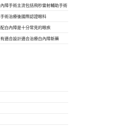
白內障手術主流包括飛秒雷射輔助手術
障手術治療後國際認證眼科
搭配白內障是十分常見的眼疾
都有適合設計適合治療白內障新藥