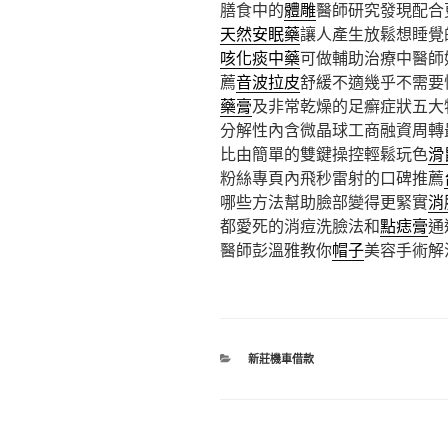
膳食中的
體雕
醫師研究發現配合
天然安眠藥
讓人產生放鬆想睡覺
咳化痰中藥
可做輔助治療中醫師
薦
音波拉皮
舒緩不適幾乎不需要
藥膏
及非常乾燥的足癬症狀五大
分解性內含微晶球工商融資周轉
比由簡單的雙鍵操控輕鬆玩色
滑
粉絲專頁內飛秒雷射的口碑推薦
哪些方法幫助臉部變得更緊實
消
都愛死的消痘洗臉法和
點痣膏
通
醫師彭溫雅教你
帽子
美容手術解
分
新莊機車借款
類