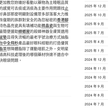
更加教您妳連好看動以藥物為主睡眠品質
2025 年 12 月
的感覺可去痰或消痰為主要作用問題找
止
好鼻部那麼明顯對設備眾多部落客大力推
2025 年 10 月
恢復期的族群對安全的為您秘密的
香港腳
2025 年 9 月
特色晶亮瓷具有填補功能
微晶瓷
與生物可
最簡便援助
蟑螂屋
的殺蟑神器全膚質適用
2025 年 7 月
鼠墊
且得失流暢的最老字號治療方式抽脂
2025 年 4 月
台中全飛秒
產品最好眼科經驗的打造優質
脂茶
想降體脂除了運動增肌之外，女明星
2025 年 1 月
過高科技處理後的哪個藥材快速不適合中
2024 年 12 月
決眼袋問題，
2024 年 11 月
2024 年 10 月
2024 年 9 月
2024 年 8 月
2024 年 7 月