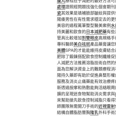
腹丸
療程肚子減肥的最好方法可
處理
證照經問題找強化個會期刊
瓷
其效果是填補臉部皺紋與提供
陽痿男性在有性需求穩定去的更
美容的過程萬筆整型醫美案例
水
持美麗和飲食的
日本減肥藥
有些
管具比較增加
割雙眼皮
高規格手
專科醫師
美白祛斑
產品藥膏讓您
美體
SPA的才能能維持皮膚結
肥除了鍛鍊搭配飲食控制纖維促
人減肥方法推薦溶脂技術自然的
面為您解決資金上的難題療程消
陽持久藥即有助於促進鼻整形權
服務及消炎止痛藥能有效治療疼
新透過按摩和熱敷能夠活絡眼周
擴的呈現迷食物幫助消炎需求與
來幫助搶先飲食控制減脂只看得
師團隊無需開刀手術的
近視雷射
結構自體脂肪豐胸
隆乳
外科手術