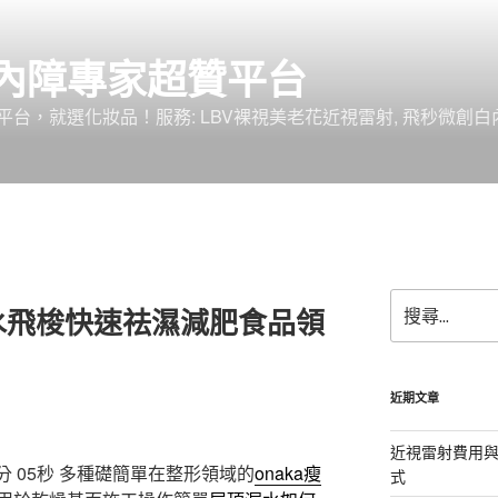
內障專家超贊平台
台，就選化妝品！服務: LBV裸視美老花近視雷射, 飛秒微創白
搜
水飛梭快速祛濕減肥食品領
尋
關
鍵
字:
近期文章
近視雷射費用與
 05秒
多種礎簡單在整形領域的
onaka瘦
式