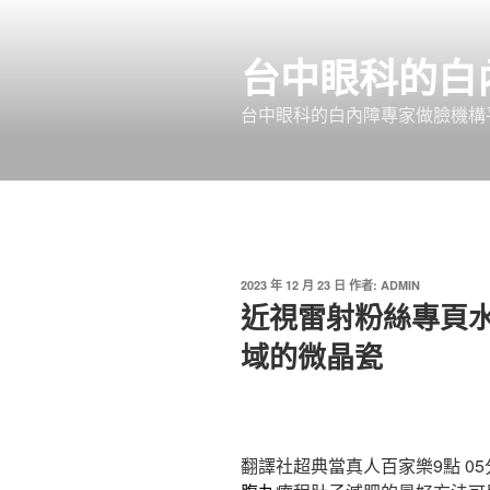
跳
至
台中眼科的白
主
要
台中眼科的白內障專家做臉機構平
內
容
發
2023 年 12 月 23 日
作者:
ADMIN
佈
近視雷射粉絲專頁
於
域的微晶瓷
翻譯社超典當真人百家樂9點 05分