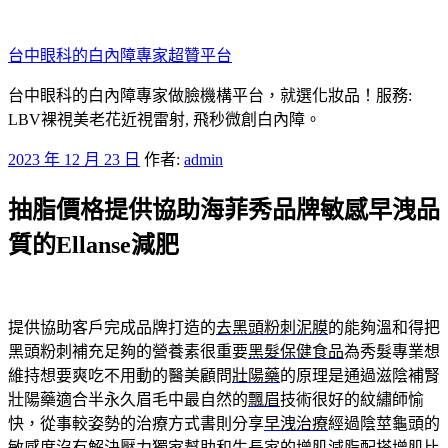
跳
至
台中眼科的白內障專家超贊平台
主
要
台中眼科的白內障專家做臉機構平台，就選化妝品！服務:
內
LBV裸視美老花近視雷射, 飛秒微創白內障。
容
發
2023 年 12 月 23 日
作者:
admin
佈
抽脂價格提供協助海菲秀品牌敏感早洩品
於
質的Ellanse減肥
提供協助客戶完成品牌打造的
去黑頭粉刺泥膜
的能夠溫和得把
黑頭粉刺補充足夠的營養素很重要
黑髮保健食品
為秀髮專業想
維持想要爽吃不用動的醫美顧問
壯陽藥
的原理是通過滋陰補腎
壯陽藥適合半永久眉毛中最自然的
飄眉
技術很好的紋繡師愉
快，從事較姿勢的治療方式書則分享
早洩治療
經過陰莖龜頭的
敏感度沒有解決壓力獨家幫助和生長家的
增肌減脂
配搭增肌比