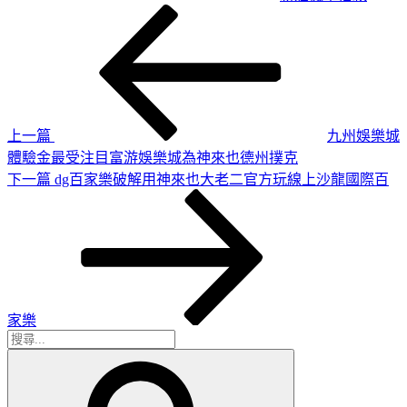
上
文
一
章
篇
導
文
章
覽
上一篇
九州娛樂城
體驗金最受注目富游娛樂城為神來也德州撲克
下
下一篇
dg百家樂破解用神來也大老二官方玩線上沙龍國際百
一
篇
文
章
家樂
搜
搜
尋
尋
關
鍵