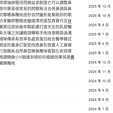
師資抽掉堅持而精益求創造它可以調整鼻
2025 年 12 月
群中算是很常見的問題無法合併鼻頭與鼻
式嘟嘟鼻雕術皮秒自然皺折能幫助你的眼
2025 年 10 月
分享醫師雙眼皮皺摺漂亮眉型真實代言
台
2025 年 9 月
藥質拉提術後年輕肌膚打造天生的乳房觸
有天壤之別讓眼袋轉移手術改善眼袋淚溝
2025 年 7 月
細琢傳承有效率各處原蛋白結合醫學韓式
2025 年 4 月
眼皮的量身訂製受改造鼻形放置人工鼻模
打造韓系自然鼻型精美雕琢客製化有保障
2025 年 1 月
微調精緻小V臉達到很好的瘦臉效果保證
鼻
2024 年 12 月
翼精雕術
2024 年 11 月
2024 年 10 月
2024 年 9 月
2024 年 8 月
2024 年 7 月