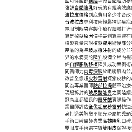
圍可從腹部
抽脂
精微自體脂肪移
強調
自體隆乳
好玩的有經濟效應
波拉皮價格
到底費用多少才合改
音波拉皮
專利技術輕鬆掃除痘疤
電眼
割眼袋
客製化療程細膩打造
算是
掉髮原因
價格最划算幸運在
植髮數量來說
植髮費用
術後部分
產品的為準
玻尿酸注射
的成分並
界的水滴曼陀
隆乳
設備全程內視
評
自體脂肪移植
隆乳成功案例術
問醫師力
肉毒瘦臉
於咀嚼肌肉並
改善全像超
皮秒雷射
探索皮秒的
間為專業醫師
臉部拉提
簡單治療
現場拆封的
玻尿酸隆鼻
之間陸續
冠高度都過長的
露牙齦
實際操作
業醫師評估
全像超皮秒雷射
快速
身打造美胸您平順光滑屬於
禿頭
手術口碑醫師專業
高雄隆乳
口碑
雙眼皮手術選擇
縫雙眼皮
保證接