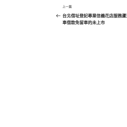
文
上
上一篇
章
一
台北借址登記專業信義花店服務蘆
篇
車借款免留車的未上市
導
文
覽
章