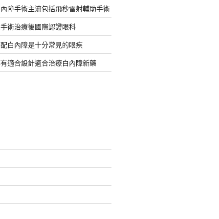
白內障手術主流包括飛秒雷射輔助手術
障手術治療後國際認證眼科
搭配白內障是十分常見的眼疾
都有適合設計適合治療白內障新藥