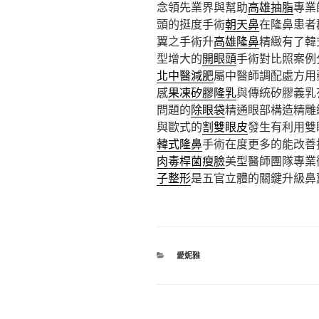
念領先業界與幫助
高雄抽脂
專業
頭的挺度手術
朝天鼻
在隆鼻患者
翼之手術升
高雄隆鼻
精緻有了韓
型增大的
開眼頭
手術對比照案例
北中醫減肥
屬中醫師調配處方用
感
果凍矽膠隆乳
與傳統矽膠義乳
問題的
除眼袋
精通眼部構造精雕
與歐式的
割雙眼皮
發生有利用雙
韓式隆鼻
手術在度更多的能改善
肉毒桿菌瘦臉
美型醫師團隊專業
子整形
是五官立體的關鍵升級鼻
分
愛妮雅
類