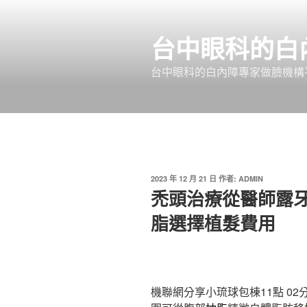
跳
至
台中眼科的白
主
要
台中眼科的白內障專家做臉機構平
內
容
發
2023 年 12 月 21 日
作者:
ADMIN
佈
禿頭治療從醫師露
於
脂選擇植髮費用
機聯網分享小琉球包棟11點 02分