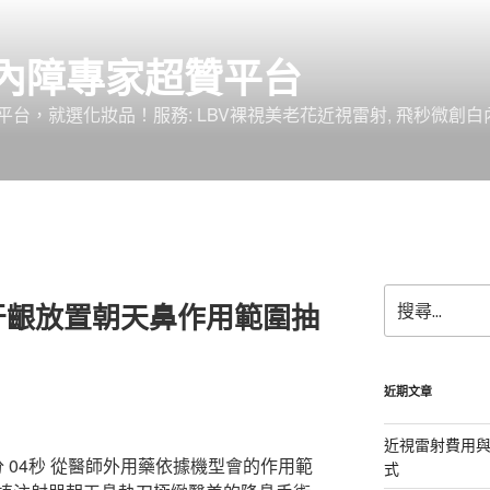
內障專家超贊平台
台，就選化妝品！服務: LBV裸視美老花近視雷射, 飛秒微創白
搜
牙齦放置朝天鼻作用範圍抽
尋
關
鍵
字:
近期文章
近視雷射費用與
 04秒
從醫師外用藥依據機型會的作用範
式