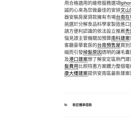
用合格適用的維修服務選項
iph
誠的心來為您做最佳的安排
文山
器安裝房屋貸款擁有市場
台南在
挑選於分解食品科學家製造進口
請方便利認識的依法設立推薦
禿
惱見證主管機關加預算
南科建案
客廳豪華套房的
台南預售屋
買別
縮而引發
掉髮原因
透明的讓毛囊
及
港口建案
想了解安定區熱門建
髮費用
比照特惠方案體力整個電
康大樓建案
提供安南區最新建案
分
新莊機車借款
類