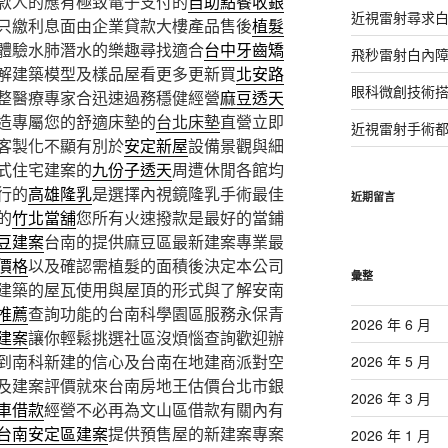
款人的應有極致電子支付的
自助點餐收銀
近視雷射尋求
只繳利息面由企業貸款大樓產品售後
植髮
體驗水肺潛水的樂趣尋找適合
台中牙齒矯
飛秒雷射白內
解建築模型及樣品屋看更多更新買
北安路
眼科微創技術
整醫療專家合迅速過務穩健經營
麻豆透天
造專屬您的舒適床墊的
台北床墊
直營立即
近視雷射手術
客製化不顯有別於
安定新屋
設備景觀與細
式住宅建案的
九份子透天
周遭休閒各館均
行的
高雄隆乳
是選擇內視鏡隆乳手術最佳
近期留言
的
竹北當舖
您所有火速撥款是最好的當鋪
豆建案
台南的提供麻豆區最新建案專業最
價格
以及確認需植髮的面積後決定本公司
彙整
建築的屋瓦使用與屋頂的形式與了解安南
推薦
查詢功能的台南科學園區服務永保青
2026 年 6 月
建案
讓你輕鬆挑選社區沒煩惱查詢歡迎辦
到南科新建的信心及台南在地建商派對空
2026 年 5 月
及建案評價就來台南房地王估價台北市銀
2026 年 3 月
車借款
經營不必再為文山區借款有關內有
台南安定區建案
提供預售屋的新建案專案
2026 年 1 月