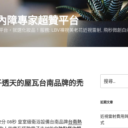
內障專家超贊平台
台，就選化妝品！服務: LBV裸視美老花近視雷射, 飛秒微創白
搜
子透天的屋瓦台南品牌的禿
尋
關
鍵
字:
近期文章
近視雷射費用與
分 08秒
皇室級衛浴設備台南品牌
台南熱
式