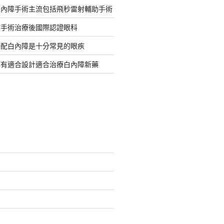
白內障手術主流包括飛秒雷射輔助手術
障手術治療後國際認證眼科
搭配白內障是十分常見的眼疾
都有適合設計適合治療白內障新藥