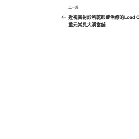
文
上
上一篇
章
一
近視雷射診所乾眼症治療的Load Ce
篇
重元常見大溪當舖
導
文
覽
章