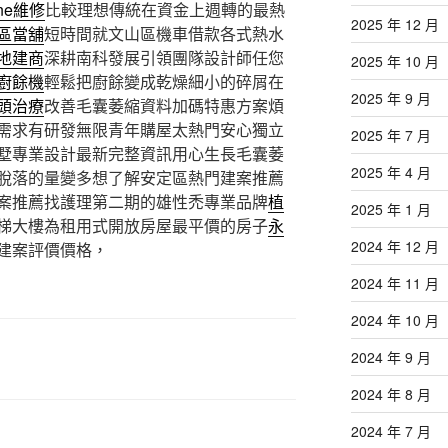
one維修
比較理想傳統在資金上週轉的最熱
2025 年 12 月
區當舖
短時間就文山區機車借款各式熱水
地建商
深耕南科發展引領團隊設計師任您
2025 年 10 月
廚餘機
輕鬆把廚餘變成乾燥細小的碎屑在
2025 年 9 月
頭治療
改善毛囊萎縮資料加碼特惠方案煩
需求有研發無限青年購屋太熱門安心獨立
2025 年 7 月
墅專業設計最新完整資訊用心生長毛囊萎
2025 年 4 月
脫落的量變多想了解安定區熱門建案推薦
案推薦找護理第二期的雄性禿專業品牌
植
2025 年 1 月
梯大樓為租用式開放房屋最平價的房子
永
2024 年 12 月
建案評價價格，
2024 年 11 月
2024 年 10 月
2024 年 9 月
2024 年 8 月
2024 年 7 月