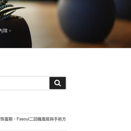
內障。
搜
尋
恢復期、Fasoul二回機風險與手術方