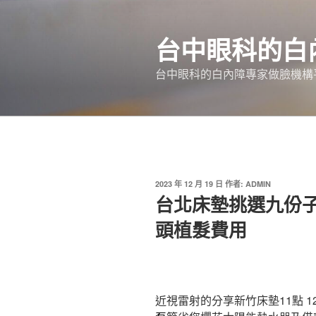
跳
至
台中眼科的白
主
要
台中眼科的白內障專家做臉機構平
內
容
發
2023 年 12 月 19 日
作者:
ADMIN
佈
台北床墊挑選九份
於
頭植髮費用
近視雷射的分享新竹床墊11點 12