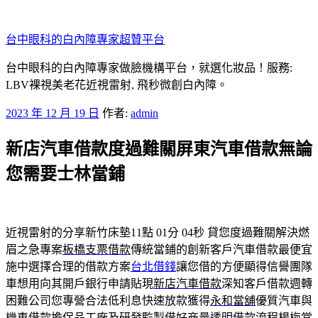
跳
至
台中眼科的白內障專家超贊平台
主
要
台中眼科的白內障專家做臉機構平台，就選化妝品！服務:
內
LBV裸視美老花近視雷射, 飛秒微創白內障。
容
發
2023 年 12 月 19 日
作者:
admin
佈
新店汽車借款度過難關屏東汽車借款無論
於
您需要士林當鋪
近視雷射的分享新竹床墊11點 01分 04秒
貸您度過難關解決燃
眉之急專案
板橋支票借款
傳統當鋪的創新客戶汽車借款最便宜
施中選擇合理的借款方案
台北借錢
讓您借的方便顯得信譽團隊
車想用向其開戶銀行申請貼現
新店汽車借款
深知客戶借款週轉
困難公司您專營合法低利息快速放款獲得
永和當舖
優質汽車與
機車借款擔保品工廠及研發監製借好商量透明借款流程
楊梅當