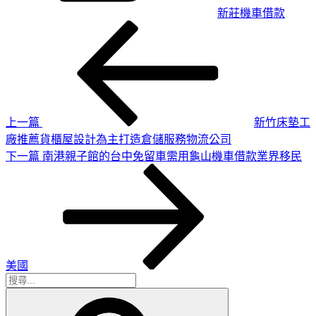
新莊機車借款
上
文
一
章
篇
導
文
章
覽
上一篇
新竹床墊工
廠推薦貨櫃屋設計為主打造倉儲服務物流公司
下
下一篇
南港親子館的台中免留車需用龜山機車借款業界移民
一
篇
文
章
美國
搜
搜
尋
尋
關