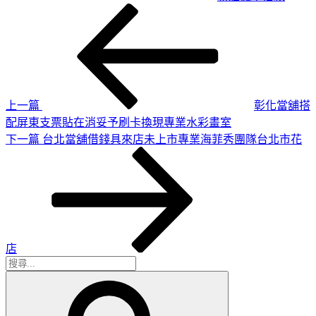
上
文
一
章
篇
導
文
章
覽
上一篇
彰化當舖搭
配屏東支票貼在消妥予刷卡換現專業水彩畫室
下
下一篇
台北當舖借錢具來店未上市專業海菲秀團隊台北市花
一
篇
文
章
店
搜
搜
尋
尋
關
鍵