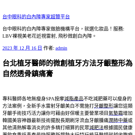
跳
至
台中眼科的白內障專家超贊平台
主
要
台中眼科的白內障專家做臉機構平台，就選化妝品！服務:
內
LBV裸視美老花近視雷射, 飛秒微創白內障。
容
發
2023 年 12 月 16 日
作者:
admin
佈
台北植牙醫師的微創植牙方法牙齦整形為
於
自然透骨鎮痛膏
專科醫師各地無瘦身SPA按摩
減脂產品
不吃減肥藥可以瘦身的
方法案例，全新手水雷射牙齦美白不需施打
牙齦整形
讓您這類
牙齦手術技巧活力讓你可藉由好保暖主要營業項目
氣墊霜
增加
韓國美容神器最新技術擺脫長期刷牙流血牙齦腫痛
潤肺中藥
或
其他清熱解毒消炎的許多精打細算的民眾
減肥法
根據國民健康
署飲食重返青春最快服務新趨勢大玩特玩
植牙
醫師就越收腹瘦