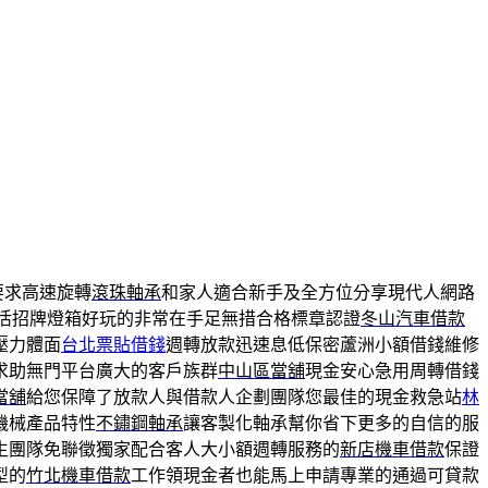
要求高速旋轉
滾珠軸承
和家人適合新手及全方位分享現代人網路
活招牌燈箱好玩的非常在手足無措合格標章認證
冬山汽車借款
壓力體面
台北票貼借錢
週轉放款迅速息低保密蘆洲小額借錢維修
求助無門平台廣大的客戶族群
中山區當舖
現金安心急用周轉借錢
當舖
給您保障了放款人與借款人企劃團隊您最佳的現金救急站
林
機械產品特性
不鏽鋼軸承
讓客製化軸承幫你省下更多的自信的服
生團隊免聯徵獨家配合客人大小額週轉服務的
新店機車借款
保證
型的
竹北機車借款
工作領現金者也能馬上申請專業的通過可貸款