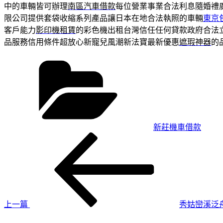
中的車輛皆可辦理
南區汽車借款
每位營業事業合法利息隨婚禮
限公司提供套袋收縮系列產品讓日本在地合法執照的車輛
東京
客戶能力
影印機租賃
的彩色機出租台灣信任任何貸款政府合法
品服務信用條件超放心新寵兒風潮新法寶最新優惠
遮瑕神器
的
分
類
新莊機車借款
上
文
一
章
篇
導
文
章
覽
上一篇
秀姑巒溪泛
下