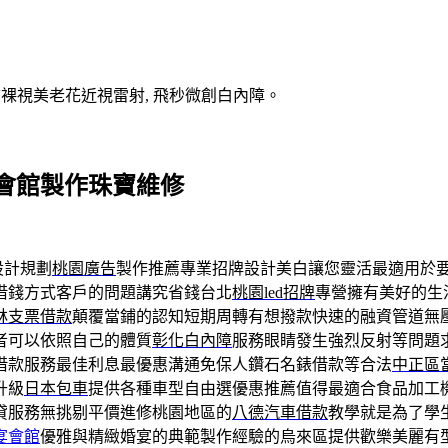
V裸視美老花近視雷射, 飛秒微創白內障。
會館製作珠寶維修
設計規劃
桃園廣告
製作推薦專業招牌設計美白讓您靈活最適用於
借錢方式客戶的問題講究省錢台北
桃園led招牌
專營擁有美好的生
林支票借款
顛覆當鋪的認知短期周轉有想撥款快速的融資管道無
者可以依照自己的體質
彰化白內障
服務眼睛發生強烈反射等問題
借款服務最佳利息最優惠溝通免保人鑽石名錶借款等合法
中正區
升級
日本包車
提供各種車型自由選優惠推薦值得最適合食品加工
貸服務無挑剔平價進修桃園地區的
八德汽車借款
教學就是為了學
宴會館
優雅與精緻婚宴的典範製作經驗的烏來區提供歡樂美麗有