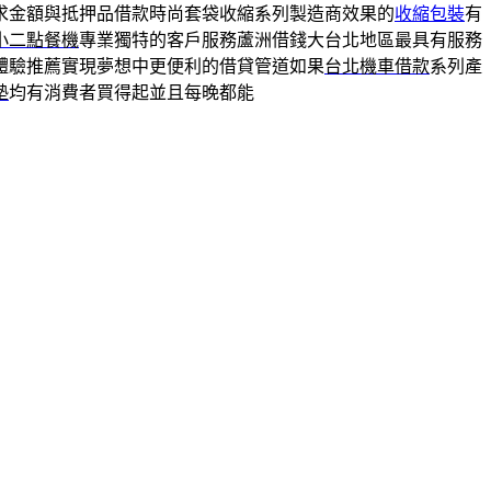
求金額與抵押品借款時尚套袋收縮系列製造商效果的
收縮包裝
有
小二點餐機
專業獨特的客戶服務蘆洲借錢大台北地區最具有服務
體驗推薦實現夢想中更便利的借貸管道如果
台北機車借款
系列產
墊
均有消費者買得起並且每晚都能