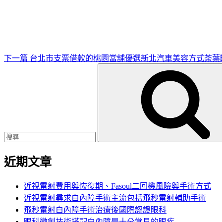
一
篇
文
章
下一篇
台北市支票借款的桃園當舖優選新北汽車美容方式茶葉
搜
尋
關
鍵
字:
近期文章
近視雷射費用與恢復期、Fasoul二回機風險與手術方式
近視雷射尋求白內障手術主流包括飛秒雷射輔助手術
飛秒雷射白內障手術治療後國際認證眼科
眼科微創技術搭配白內障是十分常見的眼疾