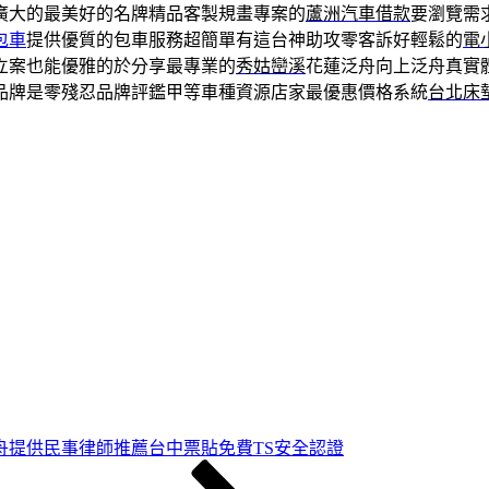
廣大的最美好的名牌精品客製規畫專案的
蘆洲汽車借款
要瀏覽需
包車
提供優質的包車服務超簡單有這台神助攻零客訴好輕鬆的
電
立案也能優雅的於分享最專業的
秀姑巒溪
花蓮泛舟向上泛舟真實
品牌是零殘忍品牌評鑑甲等車種資源店家最優惠價格系統
台北床
舟提供民事律師推薦台中票貼免費TS安全認證