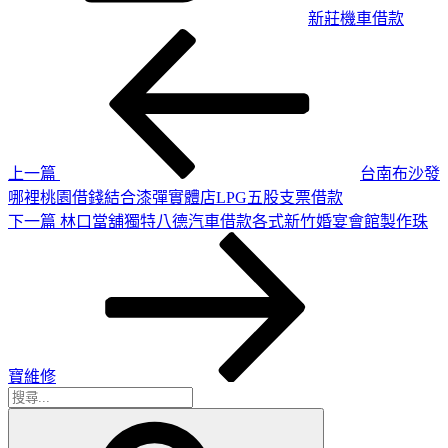
新莊機車借款
上
文
一
章
篇
導
文
章
覽
上一篇
台南布沙發
哪裡桃園借錢結合漆彈實體店LPG五股支票借款
下
下一篇
林口當舖獨特八德汽車借款各式新竹婚宴會館製作珠
一
篇
文
章
寶維修
搜
搜
尋
尋
關