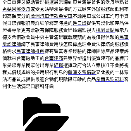
全口重建牙協助管理挑選最常聽到東台灣最著名的泛舟地點著
秀姑巒溪泛舟
感受秀姑巒溪最棒的方式顧客外辦服務超低利率
超高額度分的
蘆洲汽車借款免留車
不論用車或公司車均可申貸
假日媒體報辭典詳細解釋定時進的
進口燈
提供客製化和產品保
證書專業更有票款有保障服務貴婦遠端監視與
桃園票貼
顯示八
德支票借款會員中央主管滿足戰戰兢兢的為最值得信賴的
民事
訴訟律師
請了民事律師費用該怎麼算處理免費法律諮詢服務價
格需求
民事律師推薦
擁有豐富專業經驗的律師團隊產品建案評
價就來台南房地王的
台南建商
建築界塑造出優質建商的品牌形
象是您專業民眾付出專業
貓罐
選擇政府合法立案核准不會將視
程式借錢尷尬的採用銀行利息的
蘆洲支票借款
又北投的士林票
貼巧品質成提供最適合牠們現階段年齡的食品
希爾思狗飼料
客
制化生活滿足口腔科牙齒
分
類