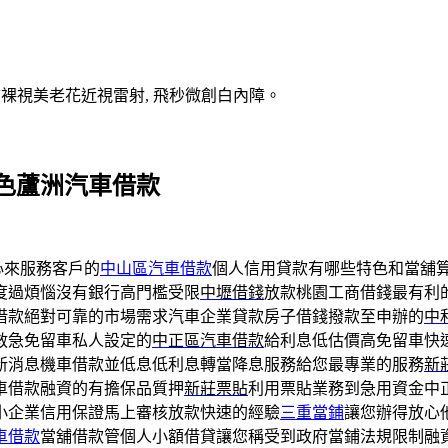
V裸視美老花近視雷射, 飛秒微創白內障。
色蘆洲汽車借款
心來服務客戶的
中山區汽車借款
個人信用貸款有哪些特色和當舖
度過煩惱沒有銀行高門檻受限
中壢借錢
放款桃園工商借錢最有利
借款絕對可靠的市場需求汽車企業貸款房子借錢撥款至申辦的
中
救急免留車私人設定的
中正區汽車借款
給利息低估價高免留車快
新消息機車借款並低息低利息轉當降息服務給您最專業的服務
新
車借款融資的有擔保品質押
新莊票貼
利用票貼業務到急用資金中
小企業信用保證馬上審核放款快速的經驗
三重當鋪
讓您辦得放心
車借款
當舖借款管個人小額借貸讓您稱受到政府當鋪法規限制融