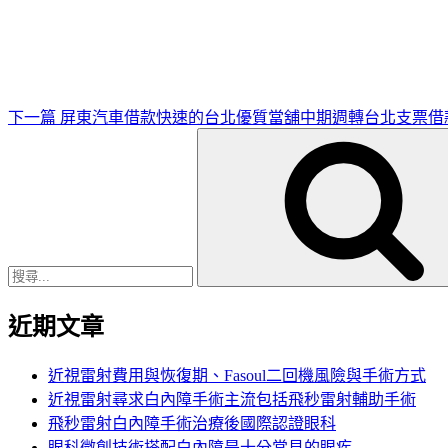
一
篇
文
章
下一篇
屏東汽車借款快速的台北優質當舖中期週轉台北支票借
搜
尋
關
鍵
字:
近期文章
近視雷射費用與恢復期、Fasoul二回機風險與手術方式
近視雷射尋求白內障手術主流包括飛秒雷射輔助手術
飛秒雷射白內障手術治療後國際認證眼科
眼科微創技術搭配白內障是十分常見的眼疾