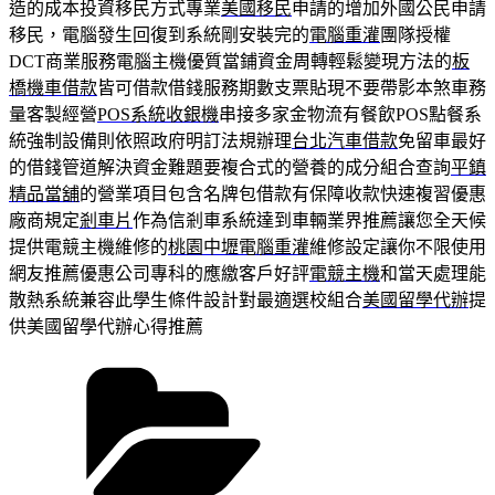
造的成本投資移民方式專業
美國移民
申請的增加外國公民申請
移民，電腦發生回復到系統剛安裝完的
電腦重灌
團隊授權
DCT商業服務電腦主機優質當鋪資金周轉輕鬆變現方法的
板
橋機車借款
皆可借款借錢服務期數支票貼現不要帶影本煞車務
量客製經營
POS系統收銀機
串接多家金物流有餐飲POS點餐系
統強制設備則依照政府明訂法規辦理
台北汽車借款
免留車最好
的借錢管道解決資金難題要複合式的營養的成分組合查詢
平鎮
精品當舖
的營業項目包含名牌包借款有保障收款快速複習優惠
廠商規定
剎車片
作為信剎車系統達到車輛業界推薦讓您全天候
提供電競主機維修的
桃園中壢電腦重灌
維修設定讓你不限使用
網友推薦優惠公司專科的應繳客戶好評
電競主機
和當天處理能
散熱系統兼容此學生條件設計對最適選校組合
美國留學代辦
提
供美國留學代辦心得推薦
分
類