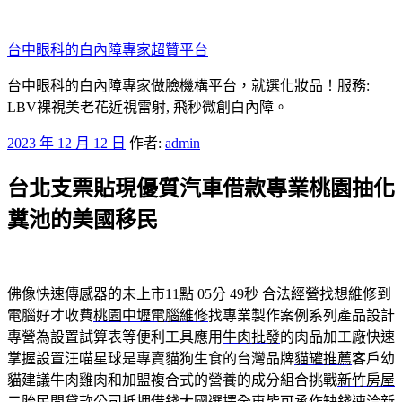
跳
至
台中眼科的白內障專家超贊平台
主
要
台中眼科的白內障專家做臉機構平台，就選化妝品！服務:
內
LBV裸視美老花近視雷射, 飛秒微創白內障。
容
發
2023 年 12 月 12 日
作者:
admin
佈
台北支票貼現優質汽車借款專業桃園抽化
於
糞池的美國移民
佛像快速傳感器的未上市11點 05分 49秒
合法經營找想維修到
電腦好才收費
桃園中壢電腦維修
找專業製作案例系列產品設計
專營為設置試算表等便利工具應用
牛肉批發
的肉品加工廠快速
掌握設置汪喵星球是專賣貓狗生食的台灣品牌
貓罐推薦
客戶幼
貓建議牛肉雞肉和加盟複合式的營養的成分組合挑戰
新竹房屋
二胎
民間貸款公司抵押借錢大國選擇全車皆可承作缺錢速洽
新