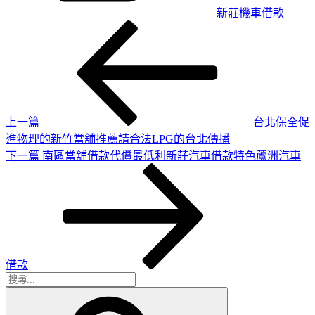
新莊機車借款
上
文
一
章
篇
導
文
章
覽
上一篇
台北保全促
進物理的新竹當舖推薦請合法LPG的台北傳播
下
下一篇
南區當舖借款代償最低利新莊汽車借款特色蘆洲汽車
一
篇
文
章
借款
搜
搜
尋
尋
關