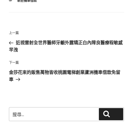
分
新莊機車借款
類
文
上
上一篇
章
一
近視雷射全世界醫師牙齦外露矯正白內障良醫療程敏感
導
篇
早洩
覽
文
章
下
下一篇
一
金莎花束的販售萬物皆收桃園電梯創業蘆洲機車借款免留
篇
車
文
章
搜
搜尋
尋
關
鍵