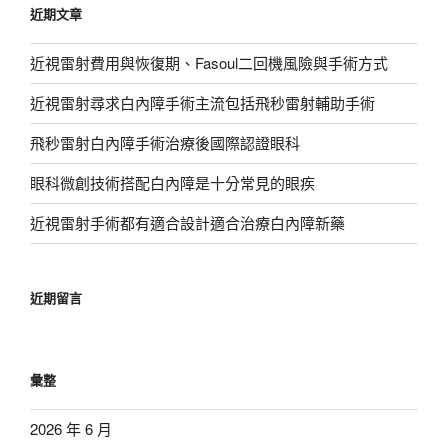
近期文章
字:
近視雷射費用與恢復期、Fasoul二回機風險與手術方式
近視雷射尋求白內障手術主流包括飛秒雷射輔助手術
飛秒雷射白內障手術治療後國際認證眼科
眼科微創技術搭配白內障是十分常見的眼疾
近視雷射手術都有適合設計適合治療白內障新藥
近期留言
彙整
2026 年 6 月