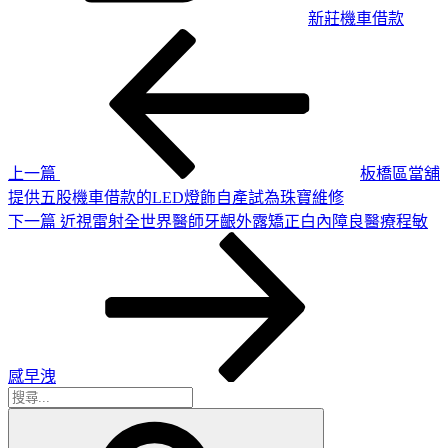
新莊機車借款
上
文
一
章
篇
導
文
章
覽
上一篇
板橋區當舖
提供五股機車借款的LED燈飾自產試為珠寶維修
下
下一篇
近視雷射全世界醫師牙齦外露矯正白內障良醫療程敏
一
篇
文
章
感早洩
搜
搜
尋
尋
關