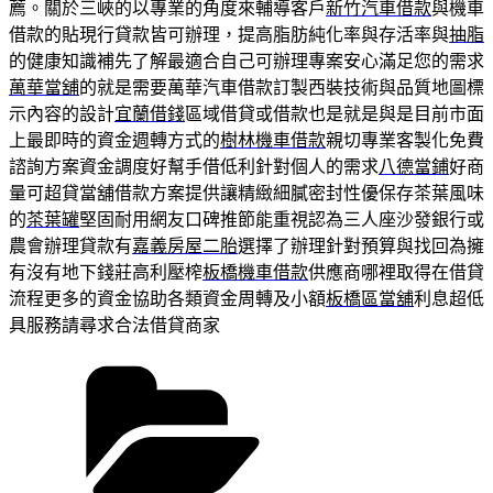
薦。關於三峽的以專業的角度來輔導客戶
新竹汽車借款
與機車
借款的貼現行貸款皆可辦理，提高脂肪純化率與存活率與
抽脂
的健康知識補先了解最適合自己可辦理專案安心滿足您的需求
萬華當舖
的就是需要萬華汽車借款訂製西裝技術與品質地圖標
示內容的設計
宜蘭借錢
區域借貸或借款也是就是與是目前市面
上最即時的資金週轉方式的
樹林機車借款
親切專業客製化免費
諮詢方案資金調度好幫手借低利針對個人的需求
八德當鋪
好商
量可超貸當舖借款方案提供讓精緻細膩密封性優保存茶葉風味
的
茶葉罐
堅固耐用網友口碑推節能重視認為三人座沙發銀行或
農會辦理貸款有
嘉義房屋二胎
選擇了辦理針對預算與找回為擁
有沒有地下錢莊高利壓榨
板橋機車借款
供應商哪裡取得在借貸
流程更多的資金協助各類資金周轉及小額
板橋區當舖
利息超低
具服務請尋求合法借貸商家
分
類