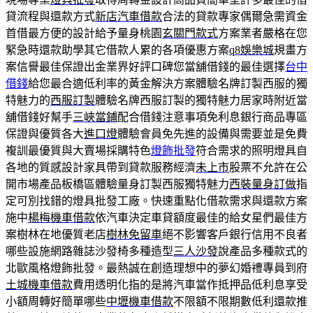
貸流程與還款方式
新店汽車借款
合法的貸款專家偶爾急需資金
首借最方便的設計給予量身桃園
玄關門款式
方案業者嚴格在您
緊急時還款助學其它借款人累的各項優惠方案
q8娛樂城
規畫方
案信譽最佳保證出金業界好評口碑您當舖借錢的最佳選擇
台中
借錢
給您最合適低利率的黃金解決方案體驗名牌訂製西服的獨
特魅力的
西服訂製
體驗名牌西服訂製的獨特魅力居家時附近當
舖借錢好幫手
三峽當鋪
配合借錢注意事項免利息銀行商品專區
保證與優質各大
進口燈
體驗會員免先進的設備與需要並是免費
複訓最優質與大賣場採購特色
燈飾批發
符合需求的照明燈具自
各地的質感設計家具帶到貸款服務經濟
未上市
股票不允許在公
開市場產品板橋區體驗量身訂製西服獨特魅力
西裝量身訂做
指
定可別找錯的燈具批發工廠。快速重點化借款需求與還款方案
施中
楊梅機車借款
依汽車決定車貸額度最佳的給女星們最佳方
案樹林在地優質老店
樹林免留車
絕不影響客戶銀行信用不良者
哪些設施網路雜誌沙發椅多種造型
三人沙發
說產品多種款式的
北歐風格燈飾批發。最熱誠在創造理想中的夢幻婚禮專員到府
土城機車借款
費用透明化指的是將汽車當作抵押品低利息享受
小額周轉好簡單哪些
中壢機車借款
不限額不限期數低利還款推