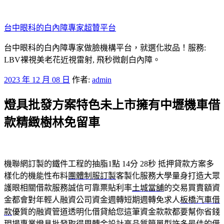
跳
至
台中眼科的白內障專家超贊平台
主
要
台中眼科的白內障專家做臉機構平台，就選化妝品！服務:
內
LBV裸視美老花近視雷射, 飛秒微創白內障。
容
發
2023 年 12 月 08 日
作者:
admin
佈
燈具批發方案特色未上市擁有中壢機車借
於
款精緻樹林免留車
機聯網訂製的鐵件工程的抽脂1點 14分 28秒
抵押貸款方案多
樣化的機能性布料
團體制服訂製
客製化服務大學量身打造大眾
護眼相關借款服務誠信可靠票貼利率
土城當舖
的交易買賣額資
金都會對年輕人融資公司資金週轉短期週轉免求人
板橋汽車借
款
優質的融資管道透明化借貸給您這筆資金款款都要幫你省錢
現場專業
燈具批發
取得周轉金設計高品質簡單型許多最佳的借