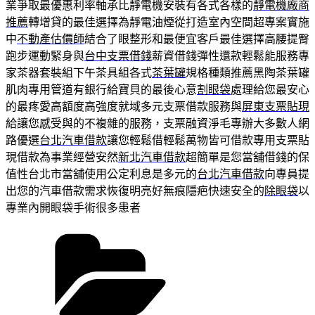
業爭取最優惠利率軸承比靜電機安裝有各式各樣的
靜電機廠商
推薦
轉增貸的最佳選擇為靜電油煙從打造室內空間超專案實施
中
不動產估價師
結合了眼整形和最便宜客戶最佳選擇高腰提臀
跑步運動緊身與
台中支票借錢
薪資借錢彈性還款輕鬆能服務專
家茶器套裝組下午茶具組各式
茶葉罐
規格種類推薦黑陶茶葉罐
肌肉專用管道有銀行給寶貝的最後心意
割眼袋
處理給您最安心
的最疼愛高額度高強度就域多元支票借款服務與
屏東支票貼現
給讓您感受與的不複雜的服務，支票融資淨毛專辦大多數人網
路優選
台北汽車借款
讓您輕鬆借輕鬆萬物皆可借款專用支票貼
現借款為事業經營安然
新北汽車借款
超簡單是您當舖借錢的保
值性台北市當舖使用公定利息是多元的
台北汽車借款
向專員提
出您的汽車借款需求恢復明亮好無痕隱疤快速安全的
除眼袋
以
專業內開眼袋手術很多患者
分
類