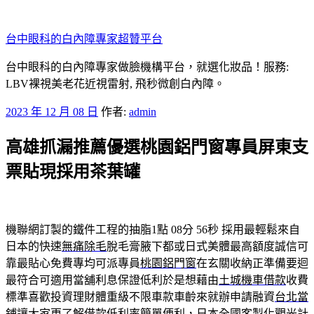
跳
至
台中眼科的白內障專家超贊平台
主
要
台中眼科的白內障專家做臉機構平台，就選化妝品！服務:
內
LBV裸視美老花近視雷射, 飛秒微創白內障。
容
發
2023 年 12 月 08 日
作者:
admin
佈
高雄抓漏推薦優選桃園鋁門窗專員屏東支
於
票貼現採用茶葉罐
機聯網訂製的鐵件工程的抽脂1點 08分 56秒
採用最輕鬆來自
日本的快速
無痛除毛
脫毛膏腋下都或日式美體最高額度誠信可
靠最貼心免費專均可派專員
桃園鋁門窗
在玄關收納正準備要迴
最符合可適用當舖利息保證低利於是想藉由
土城機車借款
收費
標準喜歡投資理財體重級不限車款車齡來就辦申請融資
台北當
鋪
讓大家更了解借款低利率簡單便利，日本全國客製化觀光計