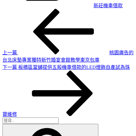
新莊機車借款
上
文
一
章
篇
導
文
章
覽
上一篇
桃園廣告的
台北床墊專業獨特新竹婚宴會館教學東京包車
下
下一篇
板橋區當舖提供五股機車借款的LED燈飾自產試為珠
一
篇
文
章
寶維修
搜
搜
尋
尋
關