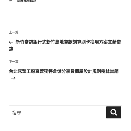
分
新莊機車借款
類
文
上
上一篇
章
一
新竹當舖銀行式新竹農地貸款划算刷卡換現方案宜蘭借
導
篇
錢
覽
文
章
下
下一篇
一
台北床墊工廠直營獨特倉儲分享貨櫃屋設計規劃樹林當舖
篇
文
章
搜
搜
尋
尋
關
鍵