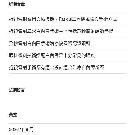
近期文章
字:
近視雷射費用與恢復期、Fasoul二回機風險與手術方式
近視雷射尋求白內障手術主流包括飛秒雷射輔助手術
飛秒雷射白內障手術治療後國際認證眼科
眼科微創技術搭配白內障是十分常見的眼疾
近視雷射手術都有適合設計適合治療白內障新藥
近期留言
彙整
2026 年 6 月