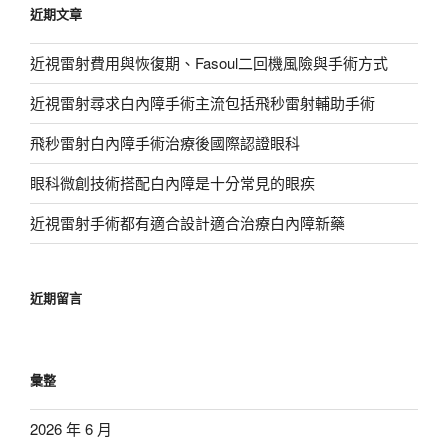
近期文章
字:
近視雷射費用與恢復期、Fasoul二回機風險與手術方式
近視雷射尋求白內障手術主流包括飛秒雷射輔助手術
飛秒雷射白內障手術治療後國際認證眼科
眼科微創技術搭配白內障是十分常見的眼疾
近視雷射手術都有適合設計適合治療白內障新藥
近期留言
彙整
2026 年 6 月