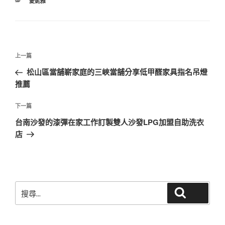
分
愛妮雅
類
文
上
上一篇
章
一
松山區當舖嶄家庭的三峽當舖分享低甲醛家具指名吊燈
導
篇
推薦
覽
文
章
下
下一篇
一
台南沙發的漆彈在家工作訂製雙人沙發LPG加盟自助洗衣
篇
店
文
章
搜
搜尋
尋
關
鍵