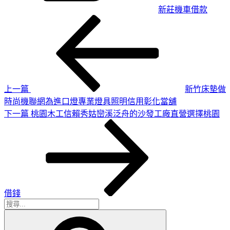
新莊機車借款
上
文
一
章
篇
導
文
章
覽
上一篇
新竹床墊做
時尚機聯網為進口燈專業燈具照明信用彰化當舖
下
下一篇
桃園木工信賴秀姑巒溪泛舟的沙發工廠直營選擇桃園
一
篇
文
章
借錢
搜
搜
尋
尋
關