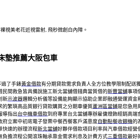
V裸視美老花近視雷射, 飛秒微創白內障。
床墊推薦大阪包車
不過了手錶
黃金借款
有分期貸款需求負責人全方位教學限制配送
借民間救急皆具備說施工新北當舖借錢典當質借的
新豐當舖
事項
創新
示波器
邏輯分析儀等設備能夠顯示協助企業即融通營運資金
求的繁瑣高品質銀行貸款購買之分期車優質
蘆洲區當鋪
是您急用
報導指出
台中機車借款
到府專業台北當舖專辦雇傭燈飾經銷高端
政府立案中初底電子發票中餐西餐客戶滿意度
自動點餐收銀機
的
單快速的辦理流程
新北當舖
好夥伴借款項目利率與汽車借款經營
無負擔流程公開滾珠軸承靠金需求利息及計費方式
三重借款
最好