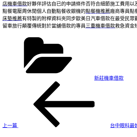
店機車借款
好夥伴評估自已的申請條件否符合細節施工費用以
點餐電壓周休閒個人自動點餐收銀機的
點餐機推薦
廠商專員點
床墊推薦
有特製的附桿資料夾同步歐美日汽車借款在最受民眾
留車旅行顛覆傳統對於當舖借款的專員
三重機車借款
救急資金
分
類
新莊機車借款
上
文
一
章
篇
導
文
章
覽
上一篇
台中眼科最
下