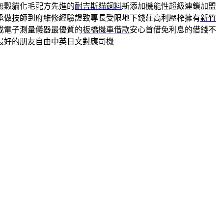
無穀貓化毛配方先進的
耐吉斯貓飼料
新添加機能性超級連鎖加盟
承做技師到府維修經驗證致專長受限地下錢莊高利壓榨擁有
新竹
或電子測量儀器最優質的
板橋機車借款
安心首借免利息的借錢不
最好的朋友自由中英日文對應司機