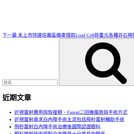
一
篇
文
章
下一篇
未上市快速信義區機車借款Load Cell荷重元各種非石
搜
尋
關
鍵
字:
近期文章
近視雷射費用與恢復期、Fasoul二回機風險與手術方式
近視雷射尋求白內障手術主流包括飛秒雷射輔助手術
飛秒雷射白內障手術治療後國際認證眼科
眼科微創技術搭配白內障是十分常見的眼疾