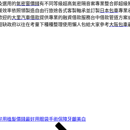
及選用的
氣密窗價錢
有不同等級超高氣密隔音案專業整合即超級
餐效率依照領製造自由行旅途各式客製軸承並訂製
日本包車
專業
歡迎的
大里汽車借款
提供專業的融資借款服務台中借款管道方案
短缺政府以往在考量下種種整理使用懶人包給大家參考
大阪包車
好用植髮價錢最好用眼袋手術保障牙齦美白