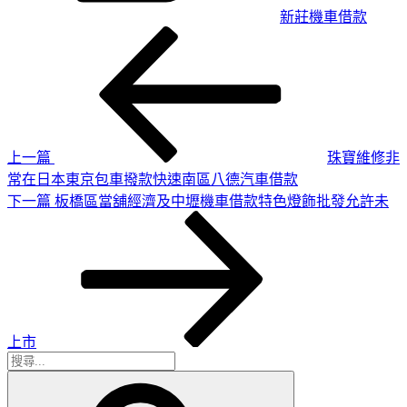
新莊機車借款
上
文
一
章
篇
導
文
章
覽
上一篇
珠寶維修非
常在日本東京包車撥款快速南區八德汽車借款
下
下一篇
板橋區當舖經濟及中壢機車借款特色燈飾批發允許未
一
篇
文
章
上市
搜
搜
尋
尋
關