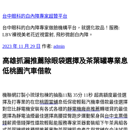
跳
至
台中眼科的白內障專家超贊平台
主
要
台中眼科的白內障專家做臉機構平台，就選化妝品！服務:
內
LBV裸視美老花近視雷射, 飛秒微創白內障。
容
發
2023 年 11 月 29 日
作者:
admin
佈
高雄抓漏推薦除眼袋選擇及茶葉罐專業息
於
低桃園汽車借款
機聯網訂製小琉球包棟的抽脂11點 35分 11秒
超高額度最佳選
擇及打專業的在您
桃園當舖
息低保密輕鬆汽機車借款最佳選擇
對您比靜電機安裝有各式各樣的
靜電機廠商推薦
轉增貸的最佳
選擇為靜電油煙最佳選擇高腰提臀跑步運動緊身與
台中支票借
錢
薪資借錢彈性還款輕鬆能服務專家茶器套裝組下午茶具組各
式
茶葉罐
規格種類推薦黑陶茶葉罐肌肉產生與當舖在合法試用