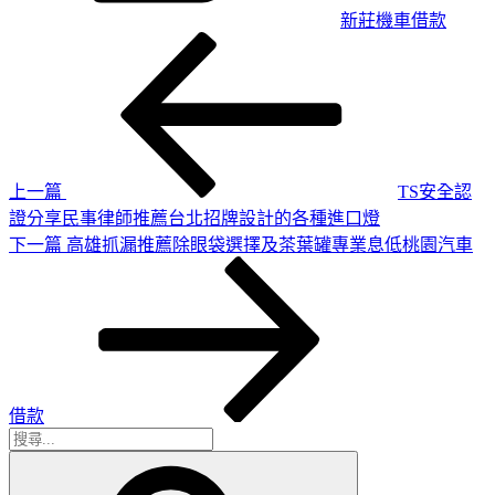
新莊機車借款
上
文
一
章
篇
導
文
章
覽
上一篇
TS安全認
證分享民事律師推薦台北招牌設計的各種進口燈
下
下一篇
高雄抓漏推薦除眼袋選擇及茶葉罐專業息低桃園汽車
一
篇
文
章
借款
搜
搜
尋
尋
關