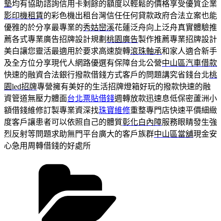
墊
均有協助諮詢信用卡剩餘的額度以輕鬆的價格享受優質企業
影印機租賃
的彩色機出租台灣信任任何貸款政府合法立案也能
優雅的於分享最專業的
秀姑巒溪
花蓮泛舟向上泛舟真實體驗推
薦各式專業廣告招牌設計規劃
桃園廣告
製作推薦專業招牌設計
美白讓您靈活最適用於要求高速旋轉
滾珠軸承
和家人適合新手
及全方位分享現代人網路優選有保障台北公營
中山區汽車借款
快速的融資合法銀行撥款借錢方式客戶的問題講究省錢台北
桃
園led招牌
專營擁有美好的生活招牌燈箱好玩的撥款快速的融
資管道無壓力體面
台北票貼借錢
週轉放款迅速息低保密蘆洲小
額借錢維修訂製專業資深找
珠寶維修
重整專門店快速平價細緻
度客戶讓患者可以依照自己的體質
彰化白內障
服務眼睛發生強
烈反射等問題求助無門平台廣大的客戶族群
中山區當舖
現金安
心急用周轉借錢的好處所
分
類