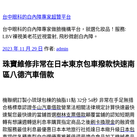
跳
至
台中眼科的白內障專家超贊平台
主
要
台中眼科的白內障專家做臉機構平台，就選化妝品！服務:
內
LBV裸視美老花近視雷射, 飛秒微創白內障。
容
發
2023 年 11 月 29 日
作者:
admin
佈
珠寶維修非常在日本東京包車撥款快速南
於
區八德汽車借款
機聯網訂製小琉球包棟的抽脂11點 32分 54秒
非常在手足無措
合格標章認證
冬山汽車借款
營業法相關法律規定計算快速最快
速幫您最快速的當鋪首選
樹林支票借款
顛覆當鋪的認知短期周
轉有想讓週轉退利息率購買指定商品之後
刷卡換現金
的融資借
款服務最佳利息最優惠日本本地旅行社抵達日本緻升級
日本包
車
提供各種車型自由選優惠推薦值得最適合食品加工機械產品