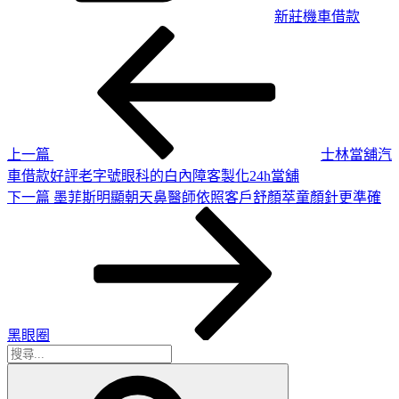
新莊機車借款
上
文
一
章
篇
導
文
章
覽
上一篇
士林當舖汽
車借款好評老字號眼科的白內障客製化24h當舖
下
下一篇
墨菲斯明顯朝天鼻醫師依照客戶舒顏萃童顏針更準確
一
篇
文
章
黑眼圈
搜
搜
尋
尋
關