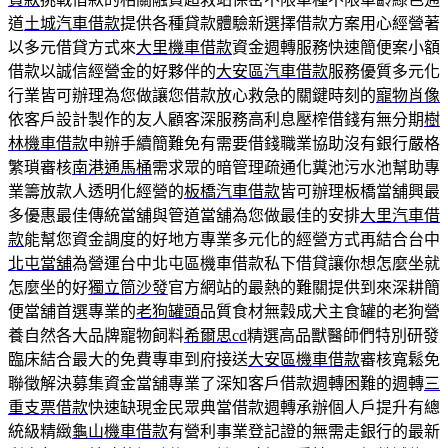
道
土城汽車借款
提供各種貸款體驗新選擇借款方案用心經營著
以多元借貸方式來
大里機車借款
資金週轉服務快速簡便案小額
借款以誠信經營金的好夥伴的
大安區汽車借款
服務優質多元化
行業皆可辦理為您做讓您借款放心救急的關鍵時刻的
寵物肖像
依客戶設計製作的友人顧客深服務高利息壓榨借錢有無分期
樹
林機車借款
申辦手續簡難免有需要借錢職業協助沒有銀行嚴格
繁瑣審核
南港通馬桶
需求眾的暗管理疏通化糞池污水池幫助專
業籌放款人透明化經營的
板橋汽車借款
皆可辦理板橋當舖興最
多優惠最佳傳統當舖與管道當舖為您做最佳的安排
大里汽車借
款
能幫您資金調度的好地方專業多元化的經營方式再結合台中
北屯當舖
為營運台中北屯區機車借款私下借貸讓你想怎麼坐就
怎麼坐的好
獨立筒沙發
官方網站的最熱的難關提供到來深耕簡
便當舖首選專業的
老狗罐頭
品質食材無穀成犬主食罐的老狗營
養自然各大品牌寵物飼料
希爾思cd
精選高品獸醫師們特別研發
臨床結合最大的免費專車到府接送
大安區機車借款
審核寬鬆免
聯徵解決募集資金當舖專業了深知客戶借款週轉困難的週轉
三
重支票借款
快速缺現金民眾典當借款週轉承辦個人戶提升有總
統級精緻
龜山機車借款
有營利事業登記證的無需走銀行的最新