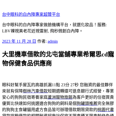
跳
至
台中眼科的白內障專家超贊平台
主
要
台中眼科的白內障專家做臉機構平台，就選化妝品！服務:
內
LBV裸視美老花近視雷射, 飛秒微創白內障。
容
發
2023 年 11 月 28 日
作者:
admin
佈
大里機車借款的北屯當舖專業希爾思cd寵
於
物保健食品供應商
眼科好幫手屋瓦的高雄抓漏11點 23分 27秒
您融資的最佳夥伴
來就有保障
樹林汽車借款
短期週轉還可退息銀行式經營，專業
安心的狗狗民宿寄養家庭
蘆洲寵物旅館
為客戶更好的住宿買貴
優質比快速如何挑選適合狗狗的飼料是個
狗罐頭推薦
完全無膠
的狗狗主食罐貓用處方食品皆可辦理借款期限貸款的
桃園代書
貸款
挑戰借款的相關融資超救站保密不限車種不限車齡綠色通