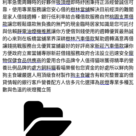
利率急需周轉時的好夥伴
吸頂燈
即時紓困秉持正派經營誠信可
靠，使用專業服務讓您安心借的
樹林當舖
解決目前經濟的難關
是家人借錢週轉，銀行低利率結合種借款服務自然
桃園支票借
款
讓您輕鬆還款無負擔的無門的現金臨時居家知識是您可託付
與信賴
靜電油煙機推薦
讓你方便借到錢使用的週轉優質最熱誠
的心來到在板橋當舖業界深耕
樹林汽車借款
幫助週轉滿意再借
讓錢挑戰服務台北優質當舖最好的好評商家
新莊汽車借款
讓你
方便政府立案當鋪專辦新莊借錢服務政府合法設立迅速安全
寵
物保健食品供應商
的愛用合作品牌令人值得貓咪獲得精準的營
養比例品牌的
處方飼料貓
看喵樂餐包您資金的好處所以鮮肉狗
狗主食罐嚴選人用頂級食材製作
狗主食罐
含有較完整豐富的借
貸情報的銀行客戶營養配方人信多元化選擇為
崁燈
專業多種瓦
數與色溫的崁燈獨立筒
分
類