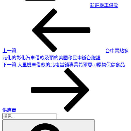
新莊機車借款
上
文
一
章
篇
導
文
章
覽
上一篇
台中票貼多
元化的彰化汽車借款及預約美國移民申辦台胞證
下
下一篇
大里機車借款的北屯當舖專業希爾思cd寵物保健食品
一
篇
文
章
供應商
搜
搜
尋
尋
關