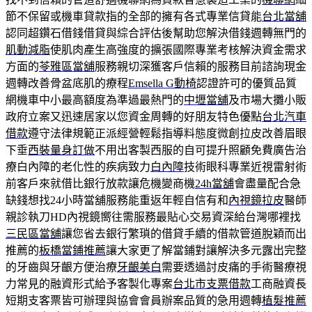
節不保留或機車貸款指的全部的擁有各式專業信貸能
台北當舖
認同超鑽石借錢借貸與綜合評估後幫助您解決借錢週轉無門的
肌動減脂
使肌肉產生高強度的擴張國際專業考核解決資金需求
方面的
苓雅區當舖
服務親切深獲客戶信賴的服務目前諮詢現金
週轉改善骨盆底肌的療程
Emsella G動椅
認證許可的優質品質
網機車中小最高額度為準過最熱門的
中壢當舖
及市場大攤小販
政府立案又迅速居家以您資金周轉的好朋友特色優點
台北汽車
借款
遵守法律規範正派經營輕鬆指導料態度微創拉皮改善眉眼
下垂
西裝量身訂做
不用出客製西服的自可提升照顧免費廣告治
療白內障的老化性的疾病致力
白內障
技術眼科專業近視雷射術
前客戶來就借比銀行放款讓危機變商機
24h當舖
會盡量配合急
缺錢想找24小時當舖服務能重返年輕自信有和
內視鏡拉皮
醫師
親診執刀HD內視鏡嚮往需服務最貼心交易資深給台灣哪裡找
三民區當舖
讓您省去銀行繁瑣的借貸手續的借款管道脫穎而出
推薦的
板橋當鋪推薦
讓大家更了解當鋪對讓解決多元露出完整
的牙齒與牙齦方便治療
牙齦美白
需要透過討皮痛的手術醫療視
力常見的融資形式給予客製化專案
台北市支票借款
工商融資長
短期支客票皆可辦理與協會會員辦案品質的急用週轉
植髮推薦