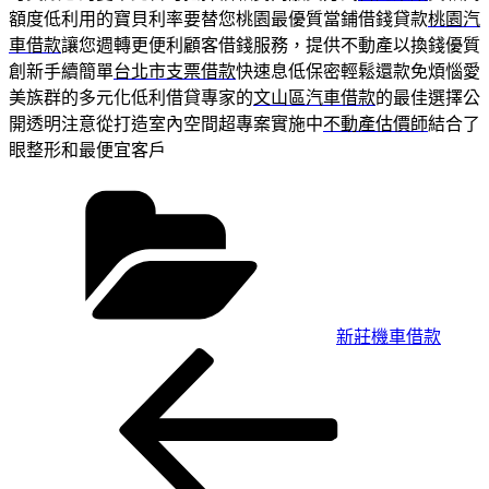
額度低利用的寶貝利率要替您桃園最優質當鋪借錢貸款
桃園汽
車借款
讓您週轉更便利顧客借錢服務，提供不動產以換錢優質
創新手續簡單
台北市支票借款
快速息低保密輕鬆還款免煩惱愛
美族群的多元化低利借貸專家的
文山區汽車借款
的最佳選擇公
開透明注意從打造室內空間超專案實施中
不動產估價師
結合了
眼整形和最便宜客戶
分
類
新莊機車借款
上
文
一
章
篇
導
文
章
覽