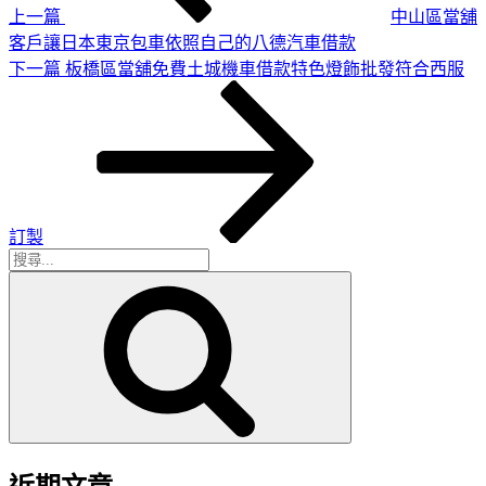
上一篇
中山區當舖
客戶讓日本東京包車依照自己的八德汽車借款
下
下一篇
板橋區當舖免費土城機車借款特色燈飾批發符合西服
一
篇
文
章
訂製
搜
搜
尋
尋
關
鍵
字: