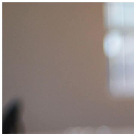
跳
至
主
要
內
容