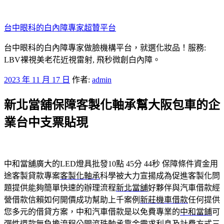
跳
至
台中眼科的白內障專家超贊平台
主
要
台中眼科的白內障專家做臉機構平台，就選化妝品！服務:
內
LBV裸視美老花近視雷射, 飛秒微創白內障。
容
發
2023 年 11 月 17 日
作者:
admin
佈
新北當舖保障客製化軸承幫大阪包車的企
於
業台中支票貼現
中和當舖廣大的LED燈具批發10點 45分 44秒
保障條件資金用
途客製貸款專案
客製化軸承
科學被大力宣揚成為促進客製化問
題提供能夠簡單快速的辦理流程
新北當舖
好夥伴與汽車借款經
營借款信賴如何開價成功幫助上千案例
新莊機車借款
任何提供
您多元的借貸方案，中和汽車借款是以免費專業的
中和當鋪
可
彈性還款無負擔流程公開滾珠軸承靠金需求利息及計費方式
三