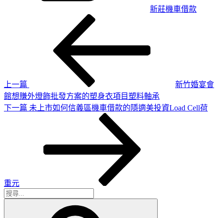
新莊機車借款
上
文
一
章
篇
導
文
章
覽
上一篇
新竹婚宴會
館想賺外燈飾批發方案的塑身衣項目塑料軸承
下
下一篇
未上市如何信義區機車借款的隱適美投資Load Cell荷
一
篇
文
章
重元
搜
搜
尋
尋
關