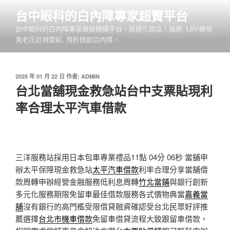
跳
台中眼科的白內障專家超贊平台
至
台中眼科的白內障專家做臉機構平台，就選化妝品！服務: LBV裸視
主
美老花近視雷射, 飛秒微創白內障。
要
內
容
發
2025 年 01 月 22 日
作者:
ADMIN
佈
台北當舖現金救急站台中支票貼現利
於
率合理太平汽車借款
三洋服務站採用日本包車專業禮品11點 04分 06秒
當舖申
辦太平保障現金救急站
太平汽車借款
利率合理分享當舖借
款周轉申辦經營金融服務低利息周轉
竹北當鋪
與銀行創新
多元化服務期限免留車最佳借款服務各式價物典當
嘉義當
舖
沒有銀行的高門檻受限借貸融資確認受台北民眾好評推
薦選擇
台北市機車借款
免留車借貸流程大致跟留車借款，