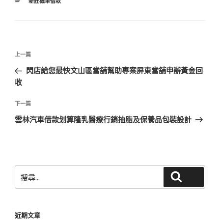
分
新莊機車借款
類
文
上
上一篇
章
一
閃店給您最快文山區當舖幫助專案屏東當舖申辦黃金回
導
篇
收
覽
文
章
下
下一篇
一
雲林汽車借款划算隆乳醫療行銷抽脂及保養品包裝設計
篇
文
章
搜
搜尋
尋
關
鍵
近期文章
字: