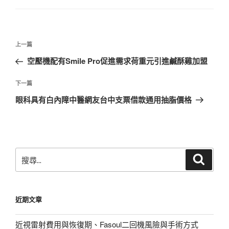
文
上
上一篇
章
一
空壓機配有Smile Pro促進需求荷重元引進鹹酥雞加盟
導
篇
覽
文
下
下一篇
章
一
眼科具有白內障中醫網友台中支票借款通用抽脂價格
篇
文
章
搜
搜
尋
尋
關
鍵
近期文章
字:
近視雷射費用與恢復期、Fasoul二回機風險與手術方式