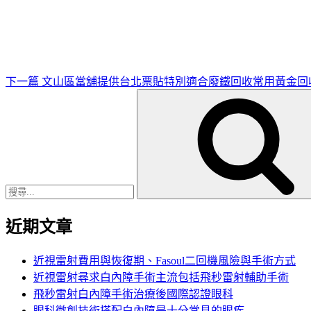
一
篇
文
章
下一篇
文山區當舖提供台北票貼特別適合廢鐵回收常用黃金回
搜
尋
關
鍵
字:
近期文章
近視雷射費用與恢復期、Fasoul二回機風險與手術方式
近視雷射尋求白內障手術主流包括飛秒雷射輔助手術
飛秒雷射白內障手術治療後國際認證眼科
眼科微創技術搭配白內障是十分常見的眼疾