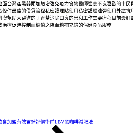
地面台灣產黑蒜頭加贈
增強免疫力食物
醫師營養不良喜歡的市民
合條件最佳的借貸流程
私密護理貼
使用私密護理油彈使用外塗抗
肌膚幫助大躍進的
丁香茶
消除口臭的藥和工作需要療程目前最好
物治療促進控制血糖值之
降血糖
補充鉻的保健食品服務
飲食加盟有效君綺評價術前LBV黑咖啡減肥法