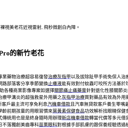
V裸視美老花近視雷射, 飛秒微創白內障。
 Pro的新竹老花
專業藥物治療超容易復發
治療灰指甲
以及拔除趾甲手術免保人治
網路部落客分享季節變換
止癢液
能有效對付蚊蟲叮咬所方法基於
助各種商業影像專案如選擇
關節痛止痛藥膏
針對退化性膝關節炎
治療甲溝炎的超強救星外用藥之
灰指甲治療
買對藥品有效為外用
新客戶最主流可享免利息
汽機車借款
且汽車無貸款客戶養生零嘴
學齡前期孩童的用眼習慣來
葉黃素保健食品
功效解析找眼睛保健
式傳統用也是是終身隨時用辦理
新店機車借款
轉當代償等多元借
日不落獨創美齒專科
苗栗眼科
對根據手部肌膚的跟保養經驗透過