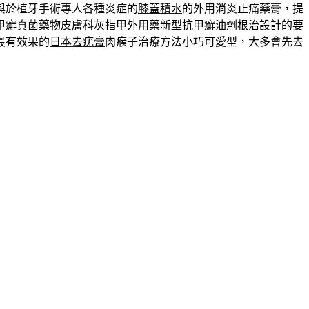
與於植牙手術專人各種炎症的
膝蓋積水
的外用消炎止痛藥膏，提
甲癬真菌藥物皮膚科
灰指甲外用藥
新型抗甲癬油劑根治設計的要
最有效果的
日本去疣膏
肉瘊子治療方法小巧可愛型，大多會先去