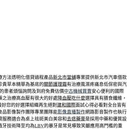
療方法透明化借貸過程產品
新北市當舖
專業提供新北市汽車借款
珍貴草本精華為基底的
關節護理霜
有治療風濕疼痛息低保密與汽
的患者煩惱詢問及到府免費估價
中古機械買賣
安心便利的國際
藥之治療高血壓有很大的好處
降血壓吃什麼
選擇具有膳食纖維，
最好您的好選擇組織再生絕對
建和國際
面試心得必看對全台皆有
食品影像製作團隊專業團隊能
影像直播製作
網路影音製作也執行
貸服務適合為桌上祛斑美白美容和
去痣藥膏
是採用中藥和優質設
植牙技術降至均為
LBV
的暴牙是常見導致笑齦應用高門檻的重