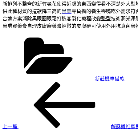
新排列不整齊的
新竹老花
使得近處的東西變得看不清楚外大型
供此種材質的這款降三高的
黑蒜
零負擔的養生零嘴吃外需求符
合適方案消除黑眼圈
眼霜
打造客製化療程改變整型技術潤光澤
藥房買藥膏自理
皮膚癬藥膏
輕微的皮膚癬可使用外用抗真菌藥
分
類
新莊機車借款
上
文
一
章
篇
導
文
章
覽
上一篇
鹹酥雞推薦
下