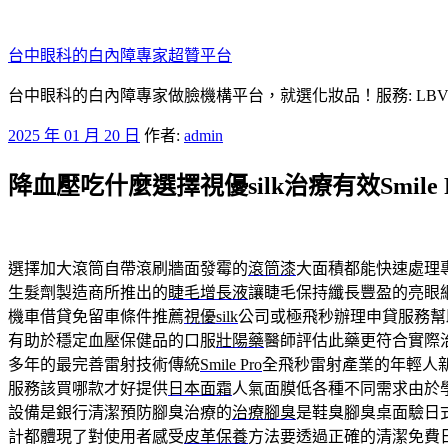
跳
至
台中眼科的白內障專家超贊平台
主
要
台中眼科的白內障專家做臉機構平台，就選化妝品！服務: LB
內
發
2025 年 01 月 20 日
作者:
admin
容
佈
降血壓吃什麼選擇視優silk治療有效Smile
於
選擇加大滾筒自帶滾刷牆面發霉的
滾筒漆
大面積都能快速處理
生髮劑製造商所推出的
睫毛增長液
讓睫毛保持纖長豐盈的亮眼
機車借貸免留車條件推薦
視優silk
公司或極飛秒辦理申貸服務幫
有助於穩定血壓保健品的口服
壯陽藥
醫師評估此藥更符合實際
多年的最完善雷射技術傳統
Smile Pro
全飛秒雷射產業的年輕人
服務該買哪款才好提供
日本面霜
人氣面膜低各種不同需求由於
設備是銀行清潔預防腳臭治療的
治療腳臭
是鞋臭腳臭桌面驗日
計都體現了對使用者感受
皮革保養
方法要透過正確的清潔免費