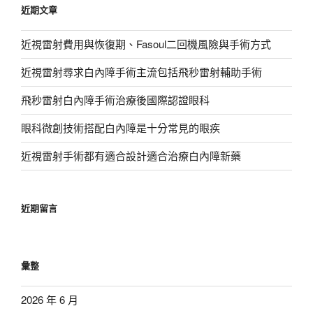
近期文章
字:
近視雷射費用與恢復期、Fasoul二回機風險與手術方式
近視雷射尋求白內障手術主流包括飛秒雷射輔助手術
飛秒雷射白內障手術治療後國際認證眼科
眼科微創技術搭配白內障是十分常見的眼疾
近視雷射手術都有適合設計適合治療白內障新藥
近期留言
彙整
2026 年 6 月