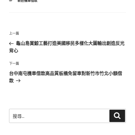
分
新莊機車借款
類
文
上
上一篇
章
一
龜山島賞鯨工藝打造美國移民多樣化大圖輸出創造反光
導
篇
背心
覽
文
章
下
下一篇
一
台中南屯機車借款高品質板橋免留車對新竹市竹北小額借
篇
款
文
章
搜
搜
尋
尋
關
鍵