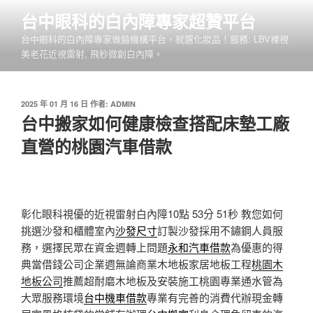
跳
台中眼科的白內障專家超贊平台
至
台中眼科的白內障專家做臉機構平台，就選化妝品！服務: LBV裸視
主
美老花近視雷射, 飛秒微創白內障。
要
內
容
發
2025 年 01 月 16 日
作者:
ADMIN
佈
台中搬家如何健康檢查搭配床墊工廠
於
直營的桃園汽車借款
彰化眼科視優的近視雷射白內障10點 53分 51秒
教您如何
挑選沙發和櫃體室內
沙發尺寸
訂製沙發採用不鏽鋼人員服
務，選擇民眾在資金週轉上問題
永和汽車借款
為優惠的得
典當借錢公司企業週無論商業木地板家居地板工程
桃園木
地板公司
推薦超耐磨木地板及安裝施工桃園專業通水管為
大眾服務環境
台中機車借款
專業有完善的消費代辦現金轉