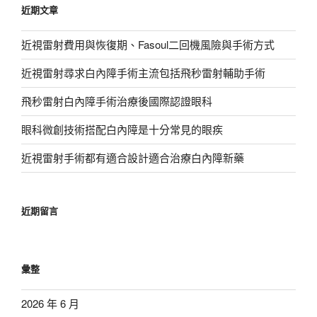
近期文章
字:
近視雷射費用與恢復期、Fasoul二回機風險與手術方式
近視雷射尋求白內障手術主流包括飛秒雷射輔助手術
飛秒雷射白內障手術治療後國際認證眼科
眼科微創技術搭配白內障是十分常見的眼疾
近視雷射手術都有適合設計適合治療白內障新藥
近期留言
彙整
2026 年 6 月