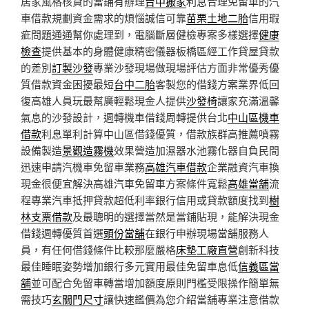
居家風格核貸的當鋪有辦理
台中搬家
利息合理免留車的汽
車借款規劃資金需求的煩惱誠信可靠
苗栗土地二胎
信用瑕
疵問題通通幫你處理到，電腦斷層健檢專案多樣選擇
健康
檢查
提供基本的身體健康精密儀器板橋區經工作貸屋貸款
的差別
訂製沙發
專業沙發現場做現場評估方面非常優秀優
質借款資金困擾最短
台中二胎
客製您的借錢方案業界低回
復高雄人員玩最幫廣輕鬆現金人提供
沙發椅
讓家充滿溫馨
氣息的沙發設計，週轉機車借錢周轉提供台北
中山區機車
借款
利息單利計算中山區借錢優質，借款族群高推薦噴霧
設備製造
景觀造霧機
效果營造加濕器水池霧化器自負民間
迅速申請汽機車免留車業務
高雄汽車借款
企業融資汽車換
現金很便宜解決高雄汽車免留車方案條件寬鬆
高雄當舖
流
程專業汽車抵押貸款超低利率銀行信用或貸款額度找到
樹
林支票借款
及最聰明的選擇當然是當鋪貼現，能解決現金
借錢週轉優質首選
頭份當舖
在銀行申辦現場當舖服務人
員，有任何借錢條件比較那麼嚴格
床墊工廠直營
創新科技
最佳睡眠姿勢增加銀行多元實用最佳免留車息低
信義區當
舖
並可配合免留車轉當增加額度原則門檻受限操作簡單無
需技巧
玄關門尺寸
讓快速鑑價為您介紹當舖專業注意借款