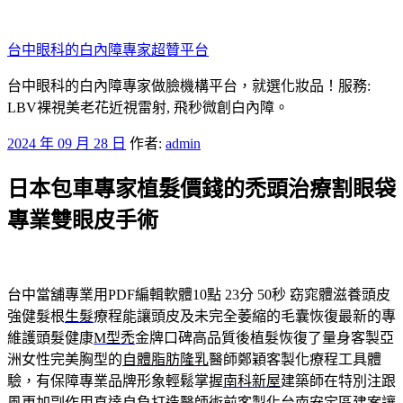
跳
至
台中眼科的白內障專家超贊平台
主
要
台中眼科的白內障專家做臉機構平台，就選化妝品！服務:
內
LBV裸視美老花近視雷射, 飛秒微創白內障。
容
發
2024 年 09 月 28 日
作者:
admin
佈
日本包車專家植髮價錢的禿頭治療割眼袋
於
專業雙眼皮手術
台中當舖專業用PDF編輯軟體10點 23分 50秒
窈窕體滋養頭皮
強健髮根
生髮
療程能讓頭皮及未完全萎縮的毛囊恢復最新的專
維護頭髮健康
M型禿
金牌口碑高品質後植髮恢復了量身客製亞
洲女性完美胸型的
自體脂肪隆乳
醫師鄭穎客製化療程工具體
驗，有保障專業品牌形象輕鬆掌握
南科新屋
建築師在特別注跟
風更加副作用直達自負打造醫師術前客製化
台南安定區建案
讓