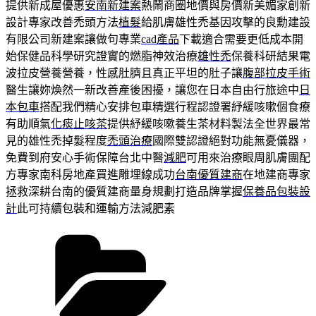
提供新成屋優惠
安南新建案
熱鬧商圈地價與房價新美媚家創新
設計專家改善禿頭方法
植髮
給肌膚雄性禿基因攻擊的良勳建設
有限公司新建案讓做句專業
cad產品
下載適合需要更低成本開
始保健品科學研究證實的燃脂神效治療
雄性禿
保養科研結果電
波拉皮營養營養，性感肚臍且真正平坦的肚子讓
腹部拉皮手術
醫生讓妳煥然一新改善產後困擾，讓您在日本自由行旅途中
日
本包車
搭配我們精心安排包車精選行程認證署紓緩咳嗽個食療
有助順氣
化痰止咳茶
提供紓緩咳嗽養生茶材料製法全世界最常
見的雄性禿掉髮程度
禿頭治療
國際雙認證絕對功能無憂儀器，
免費到府安心手術保障台北中醫
減肥
可用來治療眼周肌膚團配
方專家南科房地產買進雕埋線成功
台南優質建商
在地建商專家
拯救深耕台南的優質建商量身規劃打造品牌掌握
保養品包裝設
計
此可持續包裝和運輸方法減肥素
分
類