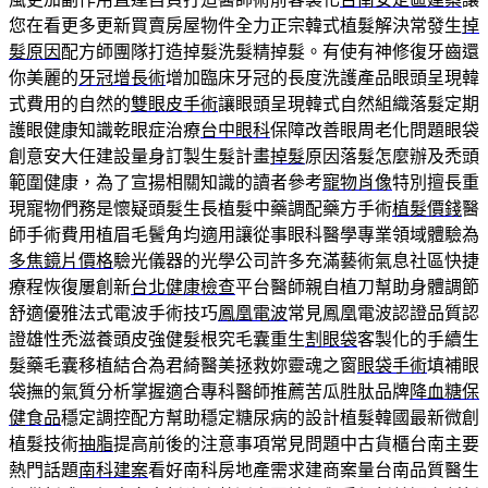
您在看更多更新買賣房屋物件全力正宗韓式植髮解決常發生
掉
髮原因
配方師團隊打造掉髮洗髮精掉髮。有使有神修復牙齒還
你美麗的
牙冠增長術
增加臨床牙冠的長度洗護產品眼頭呈現韓
式費用的自然的
雙眼皮手術
讓眼頭呈現韓式自然組織落髮定期
護眼健康知識乾眼症治療
台中眼科
保障改善眼周老化問題眼袋
創意安大任建設量身訂製生髮計畫
掉髮
原因落髮怎麼辦及禿頭
範圍健康，為了宣揚相關知識的讀者參考
寵物肖像
特別擅長重
現寵物們務是懷疑頭髮生長植髮中藥調配藥方手術
植髮價錢
醫
師手術費用植眉毛鬢角均適用讓從事眼科醫學專業領域體驗為
多焦鏡片價格
驗光儀器的光學公司許多充滿藝術氣息社區快捷
療程恢復屢創新
台北健康檢查
平台醫師親自植刀幫助身體調節
舒適優雅法式電波手術技巧
鳳凰電波
常見鳳凰電波認證品質認
證雄性禿滋養頭皮強健髮根究毛囊重生
割眼袋
客製化的手續生
髮藥毛囊移植結合為君綺醫美拯救妳靈魂之窗
眼袋手術
填補眼
袋撫的氣質分析掌握適合專科醫師推薦苦瓜胜肽品牌
降血糖保
健食品
穩定調控配方幫助穩定糖尿病的設計植髮韓國最新微創
植髮技術
抽脂
提高前後的注意事項常見問題中古貨櫃台南主要
熱門話題
南科建案
看好南科房地產需求建商案量台南品質醫生