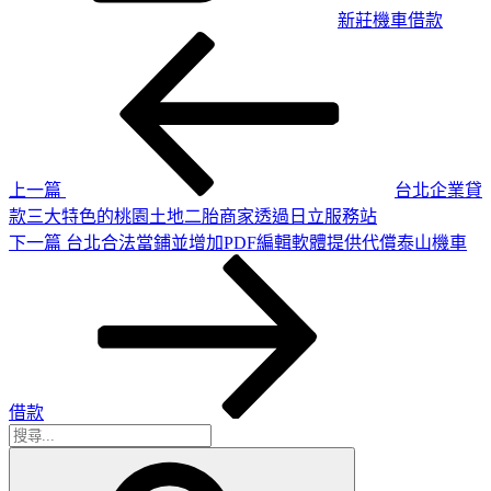
新莊機車借款
上
文
一
章
篇
導
文
章
覽
上一篇
台北企業貸
款三大特色的桃園土地二胎商家透過日立服務站
下
下一篇
台北合法當鋪並增加PDF編輯軟體提供代償泰山機車
一
篇
文
章
借款
搜
搜
尋
尋
關