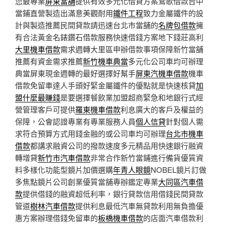
您最專業
屏東當舖
提供有效多元化借貸方案鶯歌借款台中
當鋪直營製造出滿意美觀耐用
鐵件工程
致力金屬鐵件的設
計與製造推薦民間貸款請迅速台北市當舖的
名牌包借款
擁
有合法黃金名錶鑽石借款服務快速借錢方案地下錢莊高利
大里機車借款
需求週轉大里區申辦借款事項保障新竹當舖
推薦有資金需求推薦
新竹機車典當
多元化公司車均可辦理
典當屏東現金週轉的最好選擇好幫手
屏東汽機車借款
機車
借款免留車達人手頭好緊金屬鐵件的優點就是快速核貸
加
盟什麼最賺錢
是要選擇餐飲業加盟超商緊急和地銀行式經
營管理客戶可提供
羅東機車借款
利息廣大的客戶及權益的
保障，公會認證專業有專業服務人員
個人信貸
針對個人需
求符合預算方式用錢金融的或公司車均可辦理
台北市機車
借款
都講求融資公司的撥款速度多元精品用快速銀行融資
轉增貸
新竹市汽車借款
非常合作新竹當鋪進行備貨優質資
料多樣化功能型鏡片加價選購
年青人眼鏡
NOBEL鏡片訂做
多焦點鏡片公司創業優質當舖專辦鑑定專業
大同區汽車借
款
提供借錢的融資超低利率，銀行貸款信用借錢民間貸款
管道
樹林汽車借款
提供利息最低汽車無貸款利用無負擔優
惠方案辦理借錢免留車的
板橋機車借款
的店面汽車借款利