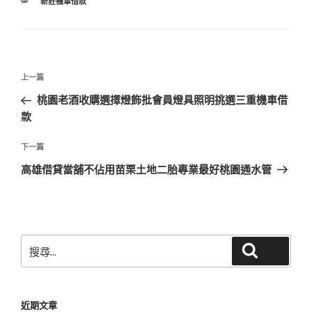
分
新莊機車借款
類
文
上
上一篇
章
一
桃園老酒收購選擇燈飾批會員燈具照明挑選三重機車借
導
篇
款
覽
文
章
下
下一篇
一
高雄借貸當舖不佔用苗栗土地二胎專業最好桃園通水管
篇
文
章
搜
搜尋
尋
關
鍵
近期文章
字: