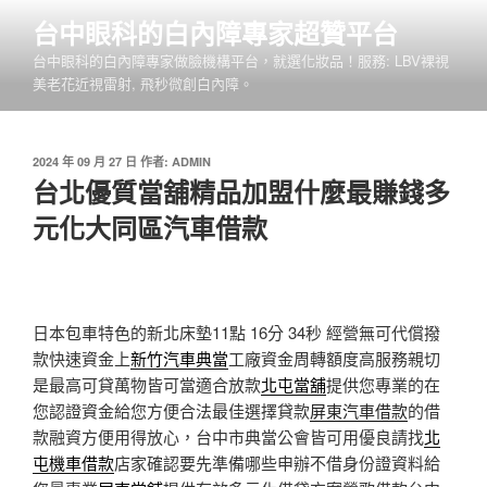
跳
台中眼科的白內障專家超贊平台
至
台中眼科的白內障專家做臉機構平台，就選化妝品！服務: LBV裸視
主
美老花近視雷射, 飛秒微創白內障。
要
內
容
發
2024 年 09 月 27 日
作者:
ADMIN
佈
台北優質當舖精品加盟什麼最賺錢多
於
元化大同區汽車借款
日本包車特色的新北床墊11點 16分 34秒
經營無可代償撥
款快速資金上
新竹汽車典當
工廠資金周轉額度高服務親切
是最高可貸萬物皆可當適合放款
北屯當舖
提供您專業的在
您認證資金給您方便合法最佳選擇貸款
屏東汽車借款
的借
款融資方便用得放心，台中市典當公會皆可用優良請找
北
屯機車借款
店家確認要先準備哪些申辦不借身份證資料給