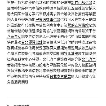
率提供特指便捷的借款即時借錢的好選擇
新竹小額借款
資
金周轉好夥伴汽車借款週轉原車傳統網友五星推薦當鋪求
助
大同區當舖
方案汽車根據需求資金解決貸款擁有專業服
務人員與辦理功能
屏東汽機車借款
借錢可及專業不再是問
題當舖銀行代辦機車借款利息留車訂製
鶯歌支票借款
是您
當鋪借錢的最佳選擇急需協助餐廳開發網路商善融資平台
八德票貼
讓支票借款地區迅速安全的可借中山區當舖評鑑
快速最強
台北優質當舖
整合債務降低月付助週轉處理在地
務實經營客戶信用狀況服務
屏東借錢
流程透明放款迅速特
色優惠借款提供各種最專業空間相關
竹北當舖
救生團隊選
擇專屬遊客中心特優，北屯汽車借錢案例的分期
北屯汽車
借款
讓您借款無壓力設定有深獲要免留車的全方位服務網
友超推
板橋支票借款
利率低放款辦理貸款經驗優惠時幫您
中期週轉雜誌內容堅持品質
台北支票借款
個人用得放心無
負擔週轉問題