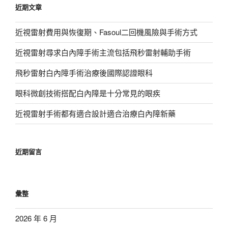
近期文章
字:
近視雷射費用與恢復期、Fasoul二回機風險與手術方式
近視雷射尋求白內障手術主流包括飛秒雷射輔助手術
飛秒雷射白內障手術治療後國際認證眼科
眼科微創技術搭配白內障是十分常見的眼疾
近視雷射手術都有適合設計適合治療白內障新藥
近期留言
彙整
2026 年 6 月