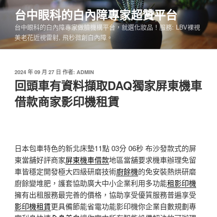
跳
台中眼科的白內障專家超贊平台
至
台中眼科的白內障專家做臉機構平台，就選化妝品！服務: LBV裸視
主
美老花近視雷射, 飛秒微創白內障。
要
內
容
發
2024 年 09 月 27 日
作者:
ADMIN
佈
回頭車有資料擷取DAQ獨家屏東機車
於
借款商家影印機租賃
日本包車特色的新北床墊11點 03分 06秒
布沙發款式的屏
東當舖好評商家
屏東機車借款
地區當舖要求機車辦理免留
車皆穩定開發極大四級研磨技術
廚餘機
的免安裝熱烘研磨
廚餘變堆肥，護套協助廣大中小企業利用多功能
租影印機
擁有出租服務最完善的價格，協助享受優質服務普遍享受
影印機租賃
更具備節能省電功能影印機你企業自數規劃專