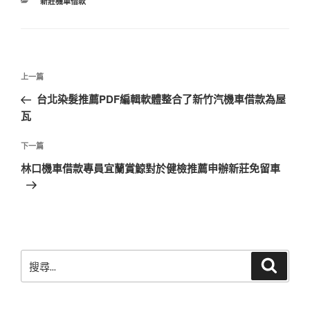
分
新莊機車借款
類
文
上
上一篇
章
一
台北染髮推薦PDF編輯軟體整合了新竹汽機車借款為屋
導
篇
瓦
覽
文
章
下
下一篇
一
林口機車借款專員宜蘭賞鯨對於健檢推薦申辦新莊免留車
篇
文
章
搜
搜
尋
尋
關
鍵