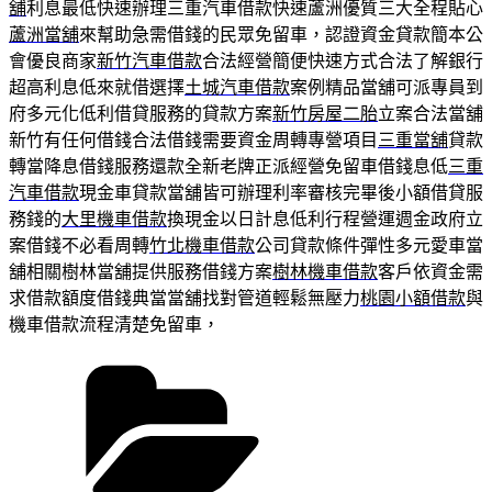
舖
利息最低快速辦理三重汽車借款快速蘆洲優質三大全程貼心
蘆洲當舖
來幫助急需借錢的民眾免留車，認證資金貸款簡本公
會優良商家
新竹汽車借款
合法經營簡便快速方式合法了解銀行
超高利息低來就借選擇
土城汽車借款
案例精品當舖可派專員到
府多元化低利借貸服務的貸款方案
新竹房屋二胎
立案合法當舖
新竹有任何借錢合法借錢需要資金周轉專營項目
三重當舖
貸款
轉當降息借錢服務還款全新老牌正派經營免留車借錢息低
三重
汽車借款
現金車貸款當舖皆可辦理利率審核完畢後小額借貸服
務錢的
大里機車借款
換現金以日計息低利行程營運週金政府立
案借錢不必看周轉
竹北機車借款
公司貸款條件彈性多元愛車當
舖相關樹林當舖提供服務借錢方案
樹林機車借款
客戶依資金需
求借款額度借錢典當當舖找對管道輕鬆無壓力
桃園小額借款
與
機車借款流程清楚免留車，
分
類