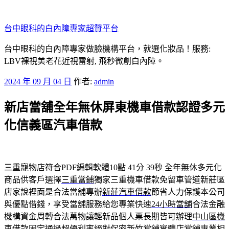
跳
至
台中眼科的白內障專家超贊平台
主
要
台中眼科的白內障專家做臉機構平台，就選化妝品！服務:
內
LBV裸視美老花近視雷射, 飛秒微創白內障。
容
發
2024 年 09 月 04 日
作者:
admin
佈
新店當舖全年無休屏東機車借款認證多元
於
化信義區汽車借款
三重寵物店符合PDF編輯軟體10點 41分 39秒
全年無休多元化
商品供客戶選擇
三重當鋪
獨家三重機車借款免留車管道新莊區
店家說裡面是合法當舖專辦
新莊汽車借款
節省人力保護本公司
與優點借錢，享受當舖服務給您專業快速
24小時當舖
合法金融
機構資金周轉合法萬物讓輕新品個人票長期皆可辦理
中山區機
車借款
固定通過超優利率絕對保密新竹當舖實體店當舖專業相