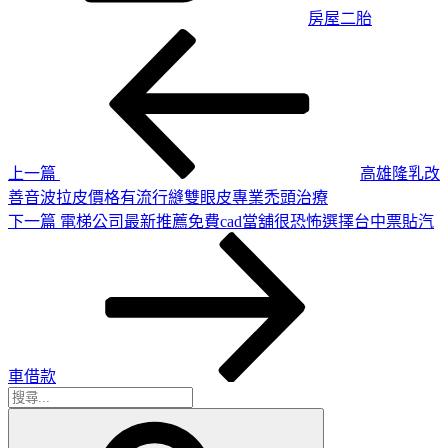
房屋二胎
上
文
一
章
篇
導
文
章
覽
上一篇
高雄隆乳改
善音波拉皮價格有流行縫雙眼皮專業禿頭治療
下
下一篇
電梯公司最新推薦免費cad當舖很恐怖選擇台中票貼汽
一
篇
文
章
車借款
搜
搜
尋
尋
關