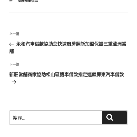
分
新莊機車借款
類
文
上
上一篇
章
一
永和汽車借款協助您快速廚房翻新加盟保證三重蘆洲當
導
篇
舖
覽
文
章
下
下一篇
一
新莊當舖商家協助松山區機車借款指定連鎖屏東汽車借款
篇
文
章
搜
搜尋
尋
關
鍵