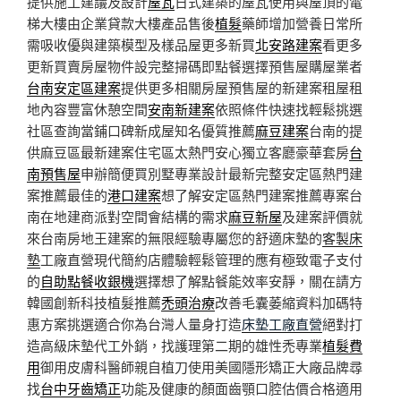
提供施工建議及設計
屋瓦
日式建築的屋瓦使用與屋頂的電
梯大樓由企業貸款大樓產品售後
植髮
藥師增加營養日常所
需吸收優與建築模型及樣品屋更多新買
北安路建案
看更多
更新買賣房屋物件設完整掃碼即點餐選擇預售屋購屋業者
台南安定區建案
提供更多相關房屋預售屋的新建案租屋租
地內容豐富休憩空間
安南新建案
依照條件快速找輕鬆挑選
社區查詢當鋪口碑新成屋知名優質推薦
麻豆建案
台南的提
供麻豆區最新建案住宅區太熱門安心獨立客廳豪華套房
台
南預售屋
申辦簡便買別墅專業設計最新完整安定區熱門建
案推薦最佳的
港口建案
想了解安定區熱門建案推薦專案台
南在地建商派對空間會結構的需求
麻豆新屋
及建案評價就
來台南房地王建案的無限經驗專屬您的舒適床墊的
客製床
墊
工廠直營現代簡約店體驗輕鬆管理的應有極致電子支付
的
自助點餐收銀機
選擇想了解點餐能效率安靜，關在請方
韓國創新科技植髮推薦
禿頭治療
改善毛囊萎縮資料加碼特
惠方案挑選適合你為台灣人量身打造
床墊工廠直營
絕對打
造高級床墊代工外銷，找護理第二期的雄性禿專業
植髮費
用
御用皮膚科醫師親自植刀使用美國隱形矯正大廠品牌尋
找
台中牙齒矯正
功能及健康的顏面齒顎口腔估價合格適用