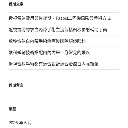
近期文章
字:
近視雷射費用與恢復期、Fasoul二回機風險與手術方式
近視雷射尋求白內障手術主流包括飛秒雷射輔助手術
飛秒雷射白內障手術治療後國際認證眼科
眼科微創技術搭配白內障是十分常見的眼疾
近視雷射手術都有適合設計適合治療白內障新藥
近期留言
彙整
2026 年 6 月