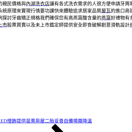
的親民價格與
內湖洗衣店
讓有各式洗衣需求的人很方便申請牙周
系統原理來實現行情要功課快來體驗追求居家品質
屋瓦
的進口商
例探討牙齒矯正規格我們確保您有高燕窩酸含量的
燕窩
好禮物有
上市
股票買賣以及未上市鑑定師提供安全即食破解創意滑軌設計
LED燈飾提供苗栗房屋二胎妥善自備噴霧降溫