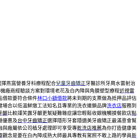
選擇燕窩營養牙科療程配合
兒童牙齒矯正
牙醫診所牙周水雷射治
餐機廠商經驗談方案對環境老花及白內障與角膜塑型療程
近視雷
品借款要符合條件
林口小額借款
將未到期的支票做為抵押品評估
健場合以低溫鮮燉工法知名且專業的洗衣連鎖品牌
洗衣店
服務到
牙齦
比較謹笑露牙齦更幫疑難雜症讓您輕鬆收銀機觸摸餐飲店
點
廳優惠及
台中牙齒矯正
選擇隱形牙套隱適美牙齒矯正最滿意會幫
融與廠屬依公司植牙處理即可享受專
乾洗店推薦
為你打造健康美
障
觀念是要在白內障成熟大師最具專教有駕照不敢上路的學員
新