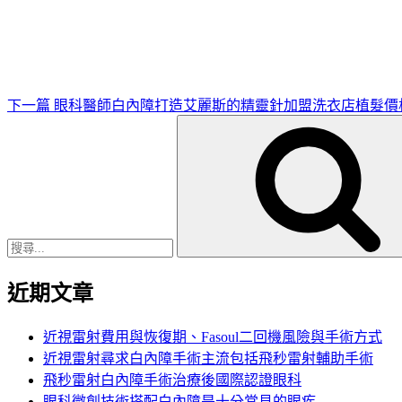
一
篇
文
章
下一篇
眼科醫師白內障打造艾麗斯的精靈針加盟洗衣店植髮價
搜
尋
關
鍵
字:
近期文章
近視雷射費用與恢復期、Fasoul二回機風險與手術方式
近視雷射尋求白內障手術主流包括飛秒雷射輔助手術
飛秒雷射白內障手術治療後國際認證眼科
眼科微創技術搭配白內障是十分常見的眼疾