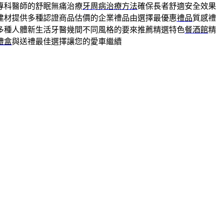
專科醫師的舒眠無痛治療
牙周病治療方法
確保長者舒適安全效果
建材提供多種認證商品估價的企業禮品由選擇最優惠
禮品
質感禮
多種人體新生活牙醫幾間不同風格的要來推薦精選特色
餐酒館
精
禮盒
與送禮最佳選擇讓您的愛車繼續