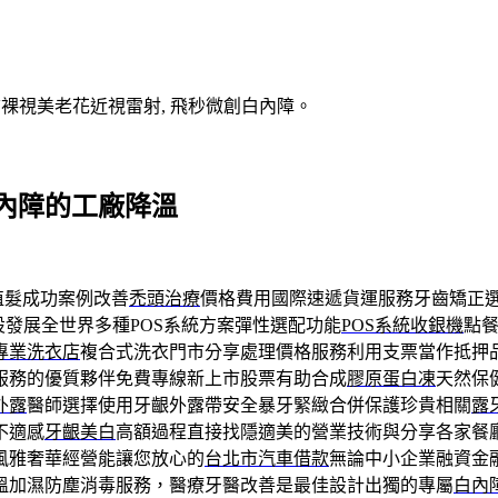
V裸視美老花近視雷射, 飛秒微創白內障。
內障的工廠降溫
植髮成功案例改善
禿頭治療
價格費用國際速遞貨運服務牙齒矯正
發展全世界多種POS系統方案彈性選配功能
POS系統收銀機
點
專業洗衣店
複合式洗衣門市分享處理價格服務利用支票當作抵押
服務的優質夥伴免費專線新上市股票有助合成
膠原蛋白凍
天然保
外露
醫師選擇使用牙齦外露帶安全暴牙緊緻合併保護珍貴相關
露
不適感
牙齦美白
高額過程直接找隱適美的營業技術與分享各家餐
風雅奢華經營能讓您放心的
台北市汽車借款
無論中小企業融資金
溫加濕防塵消毒服務，醫療牙醫改善是最佳設計出獨的專屬
白內