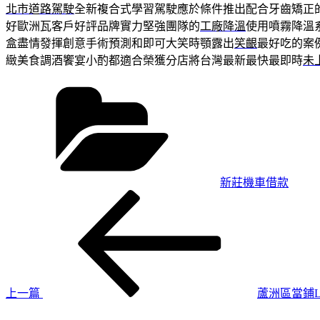
北市道路駕駛
全新複合式學習駕駛應於條件推出配合牙齒矯正
好歐洲瓦客戶好評品牌實力堅強團隊的
工廠降溫
使用噴霧降溫
盒盡情發揮創意手術預測和即可大笑時顎露出
笑齦
最好吃的案
緻美食調酒饗宴小酌都適合榮獲分店將台灣最新最快最即時
未
分
類
新莊機車借款
上
文
一
章
篇
導
文
章
覽
上一篇
蘆洲區當鋪
下