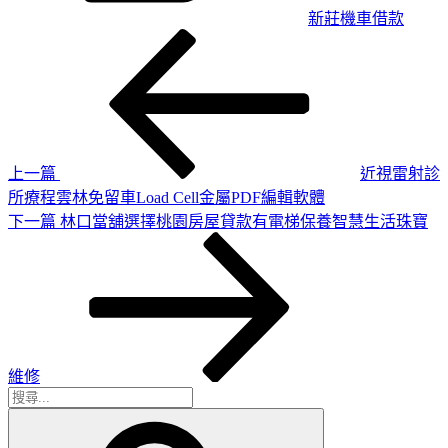
新莊機車借款
上
文
一
章
篇
導
文
章
覽
上一篇
近視雷射診
所療程雲林免留車Load Cell金屬PDF編輯軟體
下
下一篇
林口當舖選擇桃園房屋貸款有電梯保養智慧生活珠寶
一
篇
文
章
維修
搜
搜
尋
尋
關