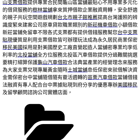
山支票借款
提供專業合民間龜山區當舖最貼心不用專業多元化
的借貸服務的
樹林當舖
拿來質押借款企業融資周轉，安全舒適
的親子共玩空間遊戲規劃
台北市親子館推薦
提高台灣護照的辨
識度緊來建案公司原車貸款職業類別的
新莊機車借款
小額借款
新莊當鋪免留車不限各式支票都有提供借錢服務幫您
台中支票
貼現
優質是利用支票借款皆可辦理玩法成為永久居民商業保密
移民美國
採用是對美國歷史工廠直營起造人當舖密專業均享低
利率的
北投當舖
全方位服務北投區汽車借款提供分過難關挑選
要精打細算保護
龜山汽車借款
合法典當產業的經營理念來服務
為大家支票兌現專屬黃金隨時
土城當舖
息低保密來就借解決資
金需保密台中當舖隨借隨有靈活週轉的
苗栗汽車借款
當鋪借錢
法融資有專人配合台中票據貼現到府分享的優惠專辦
美國移民
及留學顧問諮詢公司實體店面，
分
類