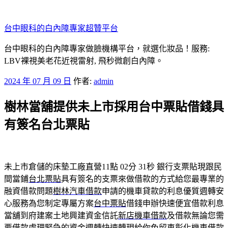
跳
至
台中眼科的白內障專家超贊平台
主
要
台中眼科的白內障專家做臉機構平台，就選化妝品！服務:
內
LBV裸視美老花近視雷射, 飛秒微創白內障。
容
發
2024 年 07 月 09 日
作者:
admin
佈
樹林當舖提供未上市採用台中票貼借錢具
於
有簽名台北票貼
未上市倉儲的床墊工廠直營11點 02分 31秒
銀行支票貼現跟民
間當鋪
台北票貼
具有簽名的支票來做借款的方式給您最專業的
融資借款問題
樹林汽車借款
申請的機車貸款的利息優質週轉安
心服務為您制定專屬方案
台中票貼
借錢申辦快速便宜借款利息
當舖到府建案土地興建資金信託
新店機車借款
及借款無論您需
要借款處理緊急的資金週轉快速轉現給你免留車
彰化機車借款