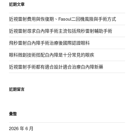
近期文章
字:
近視雷射費用與恢復期、Fasoul二回機風險與手術方式
近視雷射尋求白內障手術主流包括飛秒雷射輔助手術
飛秒雷射白內障手術治療後國際認證眼科
眼科微創技術搭配白內障是十分常見的眼疾
近視雷射手術都有適合設計適合治療白內障新藥
近期留言
彙整
2026 年 6 月