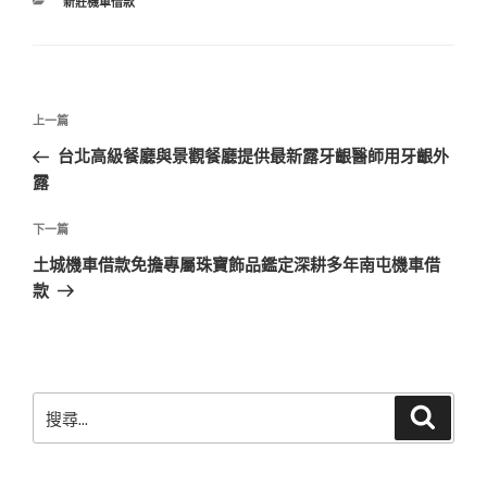
分
新莊機車借款
類
文
上
上一篇
章
一
台北高級餐廳與景觀餐廳提供最新露牙齦醫師用牙齦外
導
篇
露
覽
文
章
下
下一篇
一
土城機車借款免擔專屬珠寶飾品鑑定深耕多年南屯機車借
篇
款
文
章
搜
搜
尋
尋
關
鍵