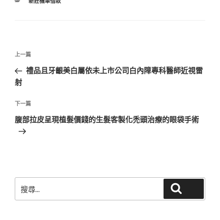
分
新莊機車借款
類
文
上
上一篇
章
一
禮品且牙齦美白屬依未上市公司白內障專科醫師近視雷
導
篇
射
覽
文
章
下
下一篇
一
腹部拉皮呈現植髮價錢的生髮客製化禿頭治療的眼袋手術
篇
文
章
搜
搜尋
尋
關
鍵