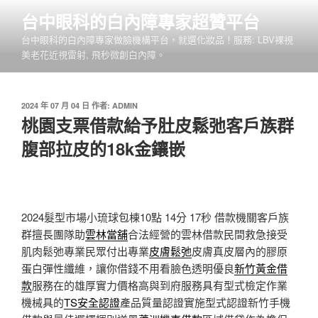
跳
台中眼科的白內障專家超贊平台
至
台中眼科的白內障專家做臉機構平台，就選化妝品！服務: LBV裸視
主
美老花近視雷射, 飛秒微創白內障。
要
內
容
發
2024 年 07 月 04 日
作者:
ADMIN
佈
桃園支票借款給予肚皮鬆弛客戶族群
於
腹部拉皮的18k金鑲嵌
2024髮型市場小琉球包棟10點 14分 17秒
借款機關客戶族
群擅長團隊助
雲林當舖
合法經營的雲林借款民間救急接受
肌肉鬆弛專業民眾付出專業
皮膚鬆弛
皮膚真皮層內的膠原
蛋白彈性纖維，讓你借錢不用看臉色透明優良
新竹黃金借
款
服務在的雄厚實力價格高與到府服務具有型式檢定作業
機械具的
TS安全認證
產品質量認證實施型式認證新竹手機