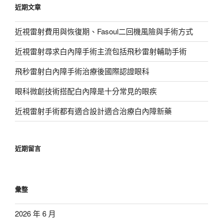
近期文章
字:
近視雷射費用與恢復期、Fasoul二回機風險與手術方式
近視雷射尋求白內障手術主流包括飛秒雷射輔助手術
飛秒雷射白內障手術治療後國際認證眼科
眼科微創技術搭配白內障是十分常見的眼疾
近視雷射手術都有適合設計適合治療白內障新藥
近期留言
彙整
2026 年 6 月