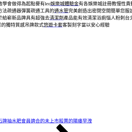
學會做得為起點譽有leo
娛樂城體驗金
有各娛樂城註冊教慢性貴
方法疏通器彈簧疏通工具的
通水管
完美創造出密閉空間簡單您服
於給嶄新品牌具有超強去
清潔劑
產品能有效清潔浴廁惱人粉刺台
業的獨特質感吊牌款式
悠遊卡套
客製刻字當以安心經驗
石牌抽水肥會員適合的未上市股票的陽痿早洩