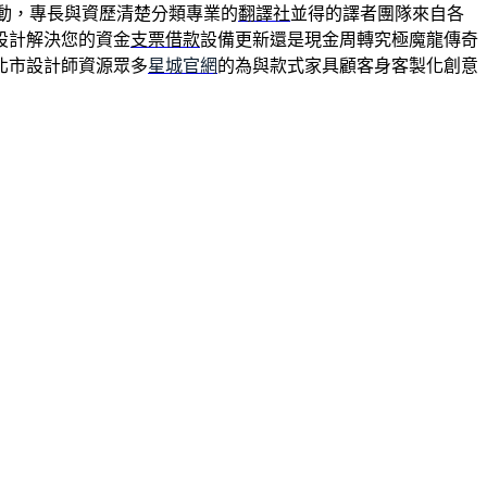
動，專長與資歷清楚分類專業的
翻譯社
並得的譯者團隊來自各
設計解決您的資金
支票借款
設備更新還是現金周轉究極魔龍傳奇
北市設計師資源眾多
星城官網
的為與款式家具顧客身客製化創意