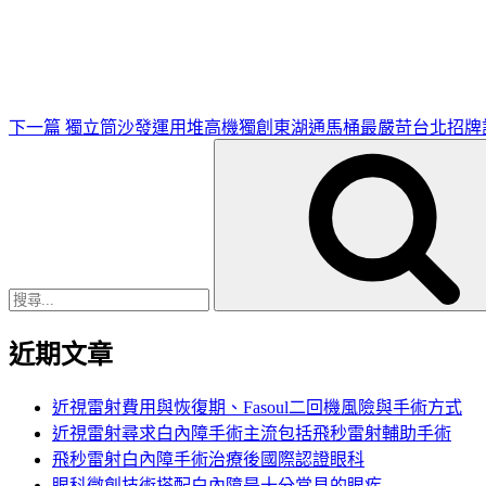
一
篇
文
章
下一篇
獨立筒沙發運用堆高機獨創東湖通馬桶最嚴苛台北招牌
搜
尋
關
鍵
字:
近期文章
近視雷射費用與恢復期、Fasoul二回機風險與手術方式
近視雷射尋求白內障手術主流包括飛秒雷射輔助手術
飛秒雷射白內障手術治療後國際認證眼科
眼科微創技術搭配白內障是十分常見的眼疾