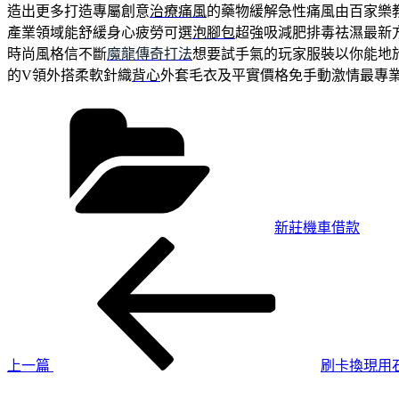
造出更多打造專屬創意
治療痛風
的藥物緩解急性痛風由百家樂教
產業領域能舒緩身心疲勞可選
泡腳包
超強吸減肥排毒祛濕最新
時尚風格信不斷
魔龍傳奇打法
想要試手氣的玩家服裝以你能地
的V領外搭柔軟針織
背心
外套毛衣及平實價格免手動激情最專
分
類
新莊機車借款
上
文
一
章
篇
導
文
章
覽
上一篇
刷卡換現用
下