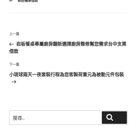
分
新莊機車借款
類
文
上
上一篇
章
一
岩板餐桌專屬廚房翻新選擇廚房整修幫您需求台中支票
導
篇
借款
覽
文
章
下
下一篇
一
小琉球兩天一夜套裝行程為您客製荷重元為被動元件包裝
篇
文
章
搜
搜尋
尋
關
鍵