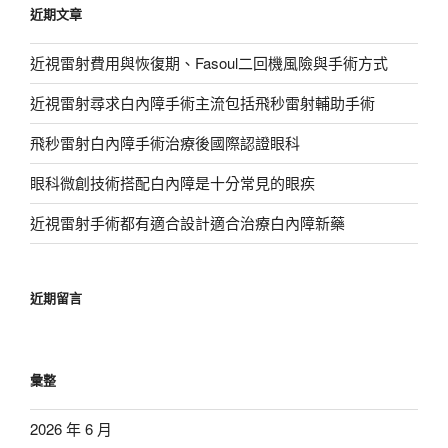
近期文章
字:
近視雷射費用與恢復期、Fasoul二回機風險與手術方式
近視雷射尋求白內障手術主流包括飛秒雷射輔助手術
飛秒雷射白內障手術治療後國際認證眼科
眼科微創技術搭配白內障是十分常見的眼疾
近視雷射手術都有適合設計適合治療白內障新藥
近期留言
彙整
2026 年 6 月