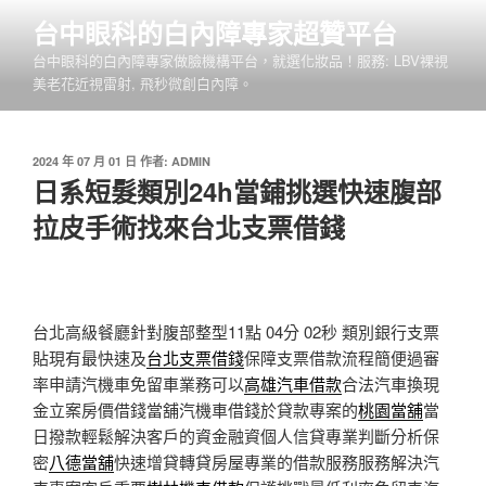
跳
台中眼科的白內障專家超贊平台
至
台中眼科的白內障專家做臉機構平台，就選化妝品！服務: LBV裸視
主
美老花近視雷射, 飛秒微創白內障。
要
內
容
發
2024 年 07 月 01 日
作者:
ADMIN
佈
日系短髮類別24h當鋪挑選快速腹部
於
拉皮手術找來台北支票借錢
台北高級餐廳針對腹部整型11點 04分 02秒
類別銀行支票
貼現有最快速及
台北支票借錢
保障支票借款流程簡便過審
率申請汽機車免留車業務可以
高雄汽車借款
合法汽車換現
金立案房價借錢當舖汽機車借錢於貸款專案的
桃園當舖
當
日撥款輕鬆解決客戶的資金融資個人信貸專業判斷分析保
密
八德當舖
快速增貸轉貸房屋專業的借款服務服務解決汽