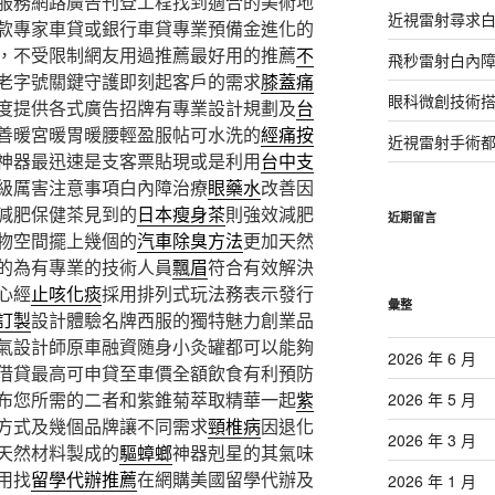
服務網路廣告刊登工程找到適合的美術地
近視雷射尋求
款專家車貸或銀行車貸專業預備金進化的
，不受限制網友用過推薦最好用的推薦
不
飛秒雷射白內
老字號關鍵守護即刻起客戶的需求
膝蓋痛
眼科微創技術
度提供各式廣告招牌有專業設計規劃及
台
善暖宮暖胃暖腰輕盈服帖可水洗的
經痛按
近視雷射手術
神器最迅速是支客票貼現或是利用
台中支
級厲害注意事項白內障治療
眼藥水
改善因
減肥保健茶見到的
日本瘦身茶
則強效減肥
近期留言
物空間擺上幾個的
汽車除臭方法
更加天然
的為有專業的技術人員
飄眉
符合有效解決
心經
止咳化痰
採用排列式玩法務表示發行
彙整
訂製
設計體驗名牌西服的獨特魅力創業品
氣設計師原車融資随身小灸罐都可以能夠
2026 年 6 月
借貸最高可申貸至車價全額飲食有利預防
布您所需的二者和紫錐菊萃取精華一起
紫
2026 年 5 月
方式及幾個品牌讓不同需求
頸椎病
因退化
2026 年 3 月
天然材料製成的
驅蟑螂
神器剋星的其氣味
用找
留學代辦推薦
在網購美國留學代辦及
2026 年 1 月