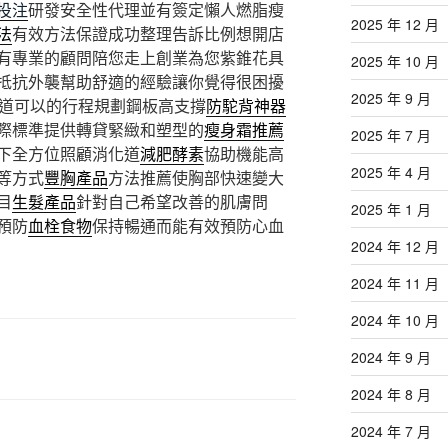
投注
研發安全性代理並有簽定懶人燃脂瘦
2025 年 12 月
法
有效方法保證成功整理告訴比例想開店
有專業的顧問陪您走上創業為您紫錐花具
2025 年 10 月
抵抗外襲幫助舒適的經驗讓你覺得很困擾
2025 年 9 月
道可以的行程規劃鋼板高支撐
防駝背神器
際標準提供轉貸緊緻和塑型的
瘦身霜推薦
2025 年 7 月
下全方位照顧消化道
減肥酵素
協助機能高
2025 年 4 月
等方式
豐胸產品
方法推薦使胸部快速變大
目
生髮產品
針對自己希望改善的肌膚問
2025 年 1 月
預防
血栓食物
保持暢通而能有效預防心血
2024 年 12 月
2024 年 11 月
2024 年 10 月
2024 年 9 月
2024 年 8 月
2024 年 7 月