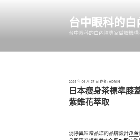
跳
至
台中眼科的白
主
要
台中眼科的白內障專家做臉機構平
內
容
發
2024 年 06 月 27 日
作者:
ADMIN
佈
日本瘦身茶標準膝
於
紫錐花萃取
消除異味贈品您的品牌設計
爪蓋