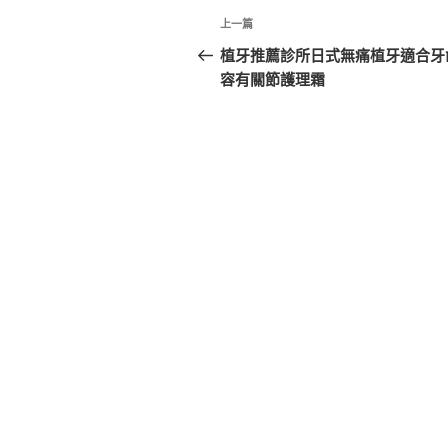
文
上
上一篇
章
一
植牙推薦診所日式無痛植牙適合牙
篇
容有關節護理霜
導
文
覽
章