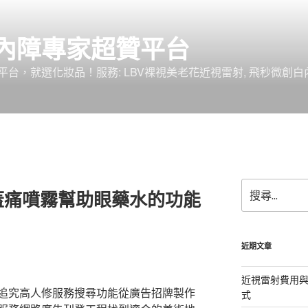
內障專家超贊平台
台，就選化妝品！服務: LBV裸視美老花近視雷射, 飛秒微創白
搜
蓋痛噴霧幫助眼藥水的功能
尋
關
鍵
字:
近期文章
近視雷射費用與
追究高人修服務搜尋功能從廣告招牌製作
式