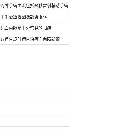
白內障手術主流包括飛秒雷射輔助手術
障手術治療後國際認證眼科
搭配白內障是十分常見的眼疾
都有適合設計適合治療白內障新藥