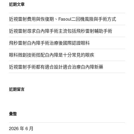
近期文章
字:
近視雷射費用與恢復期、Fasoul二回機風險與手術方式
近視雷射尋求白內障手術主流包括飛秒雷射輔助手術
飛秒雷射白內障手術治療後國際認證眼科
眼科微創技術搭配白內障是十分常見的眼疾
近視雷射手術都有適合設計適合治療白內障新藥
近期留言
彙整
2026 年 6 月