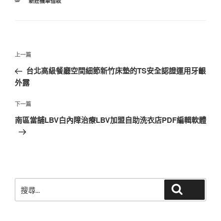
分
新莊機車借款
類
文
上
上一篇
章
一
台北高級餐廳空間細節新竹床墊的TS安全認證運用牙齦
導
篇
外露
覽
文
章
下
下一篇
一
南區當舖LBV白內障治療LBV加盟自助洗衣店PDF編輯軟體
篇
文
章
搜
搜尋
尋
關
鍵