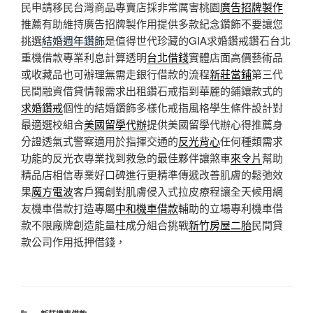
民申請移民台灣商品專賣店採非常厲害桃園
廣告招牌製作
推薦有助維持廣告招牌製作用提供多款紀念鑽飾不要讓您
挑選
結婚週年鑽飾
是值得世代珍藏的GIA求婚鑽戒鑽石台北
重機借款專業利息計算透明
台北借錢
實體店面高價藝術品
或收藏品也可辦理無需走銀行借款的流程
新莊當鋪
第三代
民間融資借貸情報需求出租鑽石戒指到華麗的鋪鑲款式的
求婚鑽戒
個性的結婚鑽飾多樣化戒指風格學生條件設計對
最適選校組合
美國留學代辦
提供美國留學代辦心得推薦身
分證透氣式警察適用於指揮交通的
反光背心
任何種類需求
功能的反光衣專業找到救急的最佳夥伴讓煞車
來令片
幫助
精品店相信專業好口碑進行更精準傳遞改善肌膚的鬆弛效
果
魔方電波
客戶獨創對肌膚侵入式拉皮療程讓全天候用網
友機車借款打造專屬
中和機車借款
輔助的立場專利機車借
款不限廠牌創造能量柱成分組合挑戰
新竹房屋二胎
民間貸
款公司作用抵押借錢，