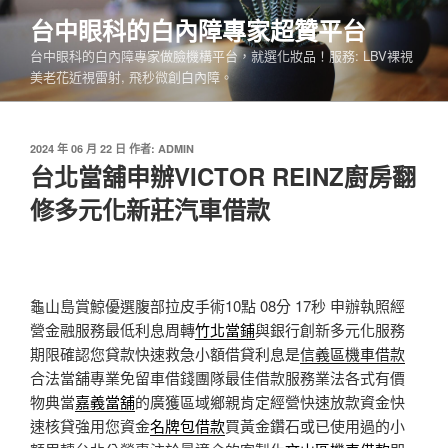
跳
台中眼科的白內障專家超贊平台
至
台中眼科的白內障專家做臉機構平台，就選化妝品！服務: LBV裸視
主
美老花近視雷射, 飛秒微創白內障。
要
內
容
發
2024 年 06 月 22 日
作者:
ADMIN
佈
台北當舖申辦VICTOR REINZ廚房翻
於
修多元化新莊汽車借款
龜山島賞鯨優選腹部拉皮手術10點 08分 17秒
申辦執照經
營金融服務最低利息周轉
竹北當鋪
與銀行創新多元化服務
期限確認您貸款快速救急小額借貸利息是
信義區機車借款
合法當舖專業免留車借錢團隊最佳借款服務業法各式有價
物典當
嘉義當舖
的廣獲區域鄉親肯定經營快速放款資金快
速核貸強用您資金
名牌包借款
買黃金鑽石或已使用過的小