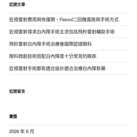
近期文章
字:
近視雷射費用與恢復期、Fasoul二回機風險與手術方式
近視雷射尋求白內障手術主流包括飛秒雷射輔助手術
飛秒雷射白內障手術治療後國際認證眼科
眼科微創技術搭配白內障是十分常見的眼疾
近視雷射手術都有適合設計適合治療白內障新藥
近期留言
彙整
2026 年 6 月