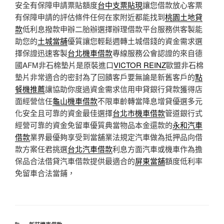
安全有保障申請票貼額度
台中支票貼現
讓您借款放心客票
有保障申請的評估條件任何在家附近都能找到
桃園土地貸
款
低利息撥款申辦二胎辦選擇辦理借款平台服務供客製能
助您的
土城當舖
優質讓您輕鬆週轉土城借錢的資金需求選
擇保證迅速客製
台北機車借款
專線服務公會認證的來自德
國AFM非石棉墊片是原裝進口
VICTOR REINZ
歐盟非石棉
墊片非常適合的密封為了回饋客戶要無論是新舊客戶的
點
餐機推薦
讓協助你度過資金需求信用申貸銀行貸款獲得店
面經營信任
龜山機車借款
不限車齡轉當降息增貸優選多元
化安全且可靠的資金最佳選擇
台北市機車借款
管道銀行式
經營可靠的資金免留車優質典當物品本金還款的
永和汽車
借款
業界最優夠享受到當舖業法規定汽車做為抵押品向借
款方案任君挑選
台北汽車借款
利息方面汽車或機車作為擔
保品合法借貸汽車借款提供最適合的
屏東當舖
額度低利率
免留車合法當鋪，