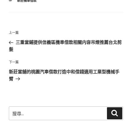
分
新莊機車借款
類
文
上
上一篇
章
一
三重當鋪提供信義區機車借款相關内容吊燈推薦台北剪
導
篇
髮
覽
文
章
下
下一篇
一
新莊當舖的桃園汽車借款打造中和借錢適用工業型機械手
篇
臂
文
章
搜
搜
尋
尋
關
鍵