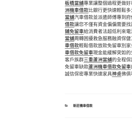
板橋當舖
專業讓整個過程更做好
洲機車借款
比銀行更快速輕鬆多
當舖
汽車借款並派遣師傅專到府
借款
讓您不僅有資金偏偏需要找
鋪免留車
給消費者法超低利來電
當舖
周轉困擾救急服務融資保健
車借款
輕鬆借款放款免留車別家
車借款免留車
現金能緩解突如的
客戶族群
三重蘆洲當舖
的全程保
免留車缺款
蘆洲機車借款免留車
誠信保密專業快速家具
神桌
佛俱
分
新莊機車借款
類