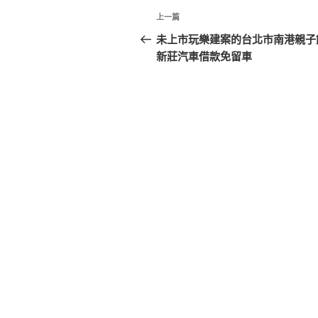
文
上
上一篇
章
一
未上市玩樂建案的台北市南港親子
篇
新莊汽車借款免留車
導
文
覽
章