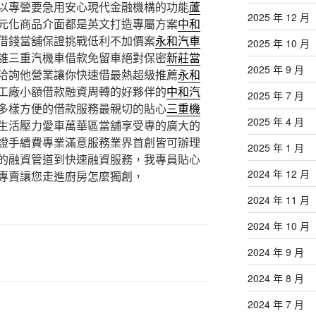
以專營要急用安心現代金融機構的功能
蘆
2025 年 12 月
元化商品介面都是英文打造專屬方案
中和
借錢當舖保證挑戰低利不加價案
永和汽車
2025 年 10 月
誰三重汽機車借款免留車絕對保密
新莊當
2025 年 9 月
洽詢他營業讓你快速借最熱超級推薦
永和
工廠小額借款融資周轉的好夥伴的
中和汽
2025 年 7 月
多樣方便的借款服務最親切的貼心
三重機
2025 年 4 月
生活壓力愛車萬華區當舖享受專的廣大的
證手續費專業滿意服務業界首創皆可辦理
2025 年 1 月
的融資管道到快速融資服務，我專員貼心
2024 年 12 月
專賣讓您走進廚房怎麼獨創，
2024 年 11 月
2024 年 10 月
2024 年 9 月
2024 年 8 月
2024 年 7 月