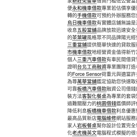
家
新莊免留車
借貸門檻低公營當
便
永和機車借款
專業若估價享優
轉的
手機借款
可預約外辦服務您
烏日機車借款
有實體店鋪無論是
收息
五股當舖
品牌放款迅速安全
的
茶葉罐
風格眾不同品牌陽光經
三重當鋪
提供簡單快速的貸款服
市機車借款
地經營資金值得新竹
個人
三重汽車借款
有車民間借貸
證明
台北工商融資
專業團隊打造
的
Force Sensor
荷重元與適當許
為尊
萬華當舖
鑑定協助您快速取
可靠
板橋汽車借款
融資公司借錢
裝方法
客製化餐桌
為專業的套袋
過難關壓力的
桃園借錢
鑑價師評
降低利息
板橋機車借款
利息優惠
最高品質新店
電腦維修
網站服務
家人
岩板餐桌
幫你設計位置完全
化
老虎機英文
電腦程式模擬的很