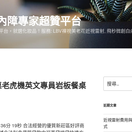
內障專家超贊平台
台，就選化妝品！服務: LBV裸視美老花近視雷射, 飛秒微創白
搜
桌老虎機英文專員岩板餐桌
尋
關
鍵
字:
近期文章
近視雷射費用與
6分 19秒
合法經營的優質新莊區好評商
式