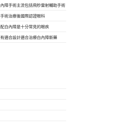
白內障手術主流包括飛秒雷射輔助手術
障手術治療後國際認證眼科
搭配白內障是十分常見的眼疾
都有適合設計適合治療白內障新藥