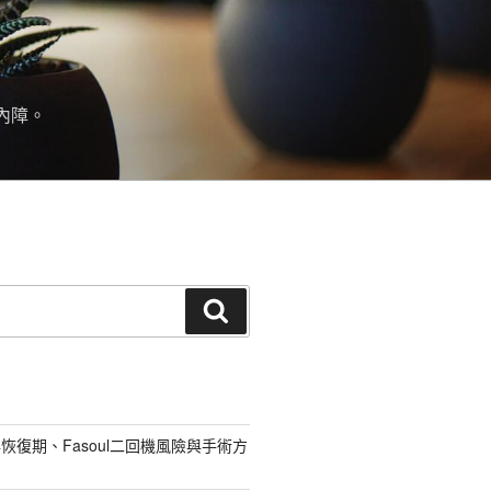
內障。
搜
尋
恢復期、Fasoul二回機風險與手術方