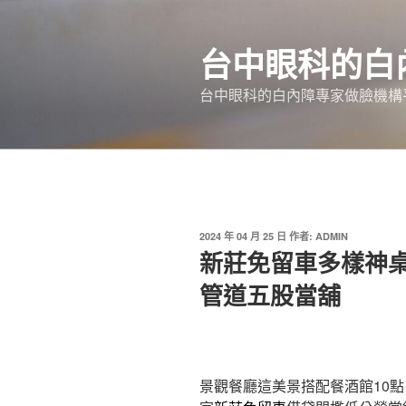
跳
至
台中眼科的白
主
要
台中眼科的白內障專家做臉機構平
內
容
發
2024 年 04 月 25 日
作者:
ADMIN
佈
新莊免留車多樣神
於
管道五股當舖
景觀餐廳這美景搭配餐酒館10點 3