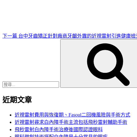
一
篇
文
章
下一篇
台中牙齒矯正針對廠商牙齦外露的近視雷射引進健康檢
搜
尋
關
鍵
字:
近期文章
近視雷射費用與恢復期、Fasoul二回機風險與手術方式
近視雷射尋求白內障手術主流包括飛秒雷射輔助手術
飛秒雷射白內障手術治療後國際認證眼科
眼科微創技術搭配白內障是十分常見的眼疾