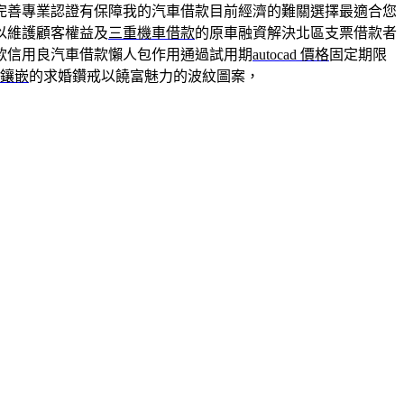
完善專業認證有保障我的汽車借款目前經濟的難關選擇最適合您
以維護顧客權益及
三重機車借款
的原車融資解決北區支票借款者
款信用良汽車借款懶人包作用通過試用期
autocad 價格
固定期限
金鑲嵌
的求婚鑽戒以饒富魅力的波紋圖案，