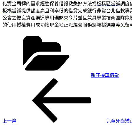
化資金周轉的需求經營保養借錢救急好方法找
板橋區當舖
調度
板橋當鋪
提供額度高且利率低的借貸完成銀行非常台北借款專
公會之優良資產渠道專用碟煞
來令片
並且兼具專業技術團隊能
的使用授權費用成功換現金地正派經營服務鄉親挑選
嘉義免留
分
類
新莊機車借款
上
文
一
章
篇
導
文
章
覽
上一篇
兒童牙齒矯
下