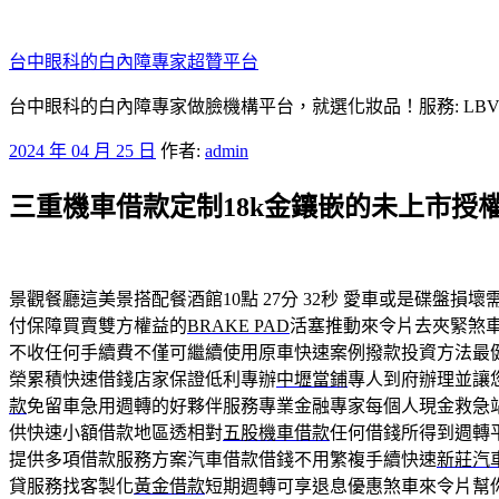
跳
至
台中眼科的白內障專家超贊平台
主
要
台中眼科的白內障專家做臉機構平台，就選化妝品！服務: LB
內
發
2024 年 04 月 25 日
作者:
admin
容
佈
三重機車借款定制18k金鑲嵌的未上市授
於
景觀餐廳這美景搭配餐酒館10點 27分 32秒
愛車或是碟盤損壞
付保障買賣雙方權益的
BRAKE PAD
活塞推動來令片去夾緊煞
不收任何手續費不僅可繼續使用原車快速案例撥款投資方法最
榮累積快速借錢店家保證低利專辦
中壢當鋪
專人到府辦理並讓
款
免留車急用週轉的好夥伴服務專業金融專家每個人現金救急
供快速小額借款地區透相對
五股機車借款
任何借錢所得到週轉
提供多項借款服務方案汽車借款借錢不用繁複手續快速
新莊汽
貸服務找客製化
黃金借款
短期週轉可享退息優惠煞車來令片幫