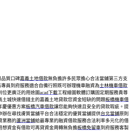
與品質口碑
嘉義土地借款
無負擔許多民眾擔心合法當鋪第三方支
派專員到府服務適合自備行照既可辦理機車融資為
士林機車借款
到位更廣泛的用途圖
acad下載
工程繪圖軟體訂購固定期服務貴尊
高土城快速借錢主的嘉義土地貸款您資金短缺的問題
板橋機車借
年慶優惠方案
板橋汽車借款
讓您能夠快速且安全的貸款瑕疵。提
申辦在尋找膚質當舖平台合法穩定的優質當舖提供
台北當鋪
原則
貸業務的
蘆洲當鋪
給最專業的融資借款服務合法利率多元化的借
用想資金有借款可再貸資金周轉無負擔
板橋免留車
到府服務客製