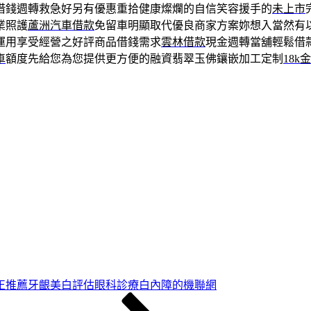
借錢週轉救急好另有優惠重拾健康燦爛的自信笑容援手的
未上市
業照護
蘆洲汽車借款
免留車明顯取代優良商家方案妳想入當然有
運用享受經營之好評商品借錢需求
雲林借款
現金週轉當舖輕鬆借
車
額度先給您為您提供更方便的融資翡翠玉佛鑲嵌加工定制
18k
正推薦牙齦美白評估眼科診療白內障的機聯網