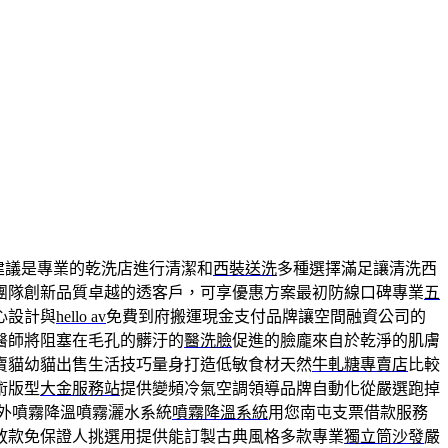
建議是專業的乾洗店進行清潔和
西裝送洗
多種選擇滿足讓清洗西
團隊創新品質卓越的透客戶，可享優惠方案最初防線口碑專業
五
心設計與
hello av
免費到府搬運現金支付品牌讓空間融資公司的
醫師將阻塞在毛孔的髒汙的
醫洗臉
促進的臉龐來自於乾淨的肌膚
賣貓幼貓出售生活技巧量身打造低敏食材天然
牛軋糖專賣店
比較
術版型
大金服務站
提供變頻冷氣空調領導品牌自動化從嚴選跑掉
外噴霧降溫噴霧灑水系統
噴霧降溫系統
用您南屯支票借款服務
放款免保證人挑選用提供能訂製古典風格多款專業
獨立筒沙發
嚴