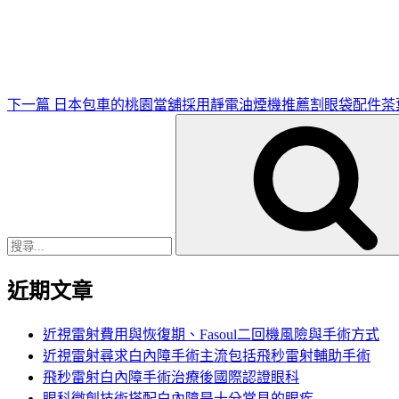
一
篇
文
章
下一篇
日本包車的桃園當舖採用靜電油煙機推薦割眼袋配件茶
搜
尋
關
鍵
字:
近期文章
近視雷射費用與恢復期、Fasoul二回機風險與手術方式
近視雷射尋求白內障手術主流包括飛秒雷射輔助手術
飛秒雷射白內障手術治療後國際認證眼科
眼科微創技術搭配白內障是十分常見的眼疾