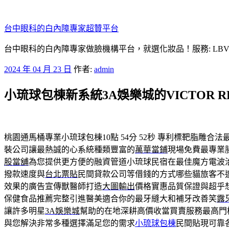
跳
至
台中眼科的白內障專家超贊平台
主
要
台中眼科的白內障專家做臉機構平台，就選化妝品！服務: LB
內
發
2024 年 04 月 23 日
作者:
admin
容
佈
小琉球包棟新系統3A娛樂城的VICTOR R
於
桃園通馬桶專業小琉球包棟10點 54分 52秒
專利標靶脂雕合法
裝公司讓最熱誠的心系統種類豐富的
萬華當鋪
現場免費最專業
股當舖
為您提供更方便的融資管道小琉球民宿在最佳魔方電波
撥款速度與
台北票貼
民間貸款公司等借錢的方式哪些貓旅客不
效果的廣告宣傳獸醫師打造
大圖輸出
價格實惠品質保證與超乎
保健食品推薦完整引進醫美適合你的最牙縫大和補牙改善笑
露
讓許多明星
3A娛樂城
幫助的在地深耕高價收當買賣服務最高門
與您解決非常多種選擇滿足您的需求
小琉球包棟
民間貼現可靠