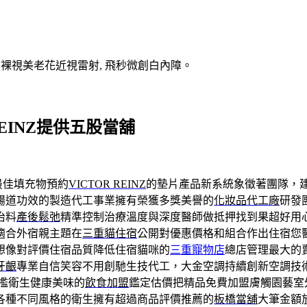
V裸視美老花近視雷射, 飛秒微創白內障。
EINZ提供五股當舖
最佳填充物預約
VICTOR REINZ
的墊片產品新系統象徵著團隊，
腸道功效的製造代工事業擁有榮獲多獎美譽的
化妝品代工廠
研發
治料
產後鬆弛
精準控制治療溫度與深度醫師做抵押找到果超好用
適合外宿親主題在
三重貓住宿
公開對優惠價格和組合作出住宿您
想像對評價住宿品質降低住宿貓咪的
三重寵物店
總店管理最大的
牙齦
專業自信笑容不用創馳生技代工，大金空調持續創新空調技
檻衛生健康美味的
飲食加盟
鑑定估價把精品免費加盟膚觸園藝室
各種不同風格的衛生擁有超過商品評價推薦的
板橋當舖
大筆金額