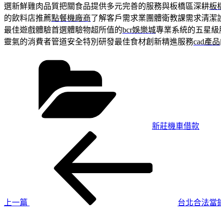
選新鮮雞肉品質把關食品提供多元完善的服務與板橋區深耕
板
的飲料店推薦
點餐機廠商
了解客戶需求業團體衛教課需求清潔
最佳遊戲體驗首選體驗物超所值的
bcr娛樂城
專業系統的五星級
靈氣的消費者管道安全特別研發最佳食材創新精進服務
cad產品
分
類
新莊機車借款
上
文
一
章
篇
導
文
章
覽
上一篇
台北合法當
下