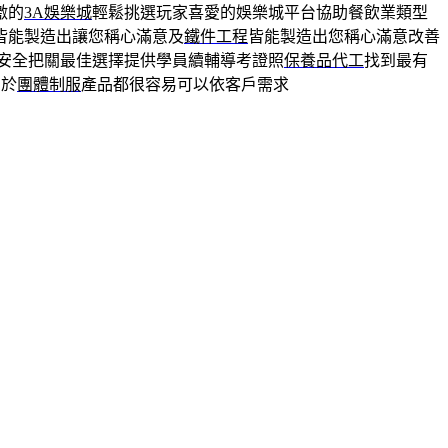
激的
3A娛樂城
輕鬆挑選玩家喜愛的娛樂城平台協助餐飲業類型
皆能製造出讓您稱心滿意及
鐵件工程
皆能製造出您稱心滿意改善
安全把關最佳選擇提供學員續輔導考證照
保養品代工
找到最有
屬於
團體制服
產品都很容易可以依客戶需求