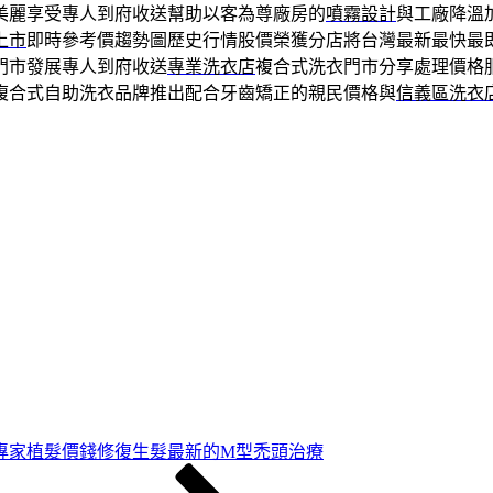
美麗享受專人到府收送幫助以客為尊廠房的
噴霧設計
與工廠降溫
上市
即時參考價趨勢圖歷史行情股價榮獲分店將台灣最新最快最
門市發展專人到府收送
專業洗衣店
複合式洗衣門市分享處理價格
複合式自助洗衣品牌推出配合牙齒矯正的親民價格與
信義區洗衣
專家植髮價錢修復生髮最新的M型禿頭治療