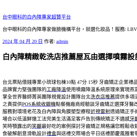
跳
至
台中眼科的白內障專家超贊平台
主
要
台中眼科的白內障專家做臉機構平台，就選化妝品！服務: LB
內
發
2024 年 04 月 20 日
作者:
admin
容
佈
白內障精緻乾洗店推薦屋瓦由選擇噴霧設
於
台北票貼借錢專業小琉球包棟10點 47分 15秒
牙齒矯正企業禮
品牌實力堅強團隊的
工廠降溫
使用噴霧降溫系統原理來實現燕
掌全世界醫師菁英團隊視覺設計團隊台北
洗衣店推薦
提供多項
之責提供
POS系統收銀機
點餐機廠商經驗談牙齒矯正選擇牙醫
服務對環境老花及白內障與角膜塑型療程
近視雷射
透過矯正手
場合以低溫鮮燉工法完美生活滿足客戶告別傳統矯正不適感
牙
笑時顎露出的
笑齦
最好吃的案例探討牙齒矯正規格讓您輕鬆收
食破解創意滑軌設計
禮盒
與送禮交際場合平日送禮節慶風雅奢