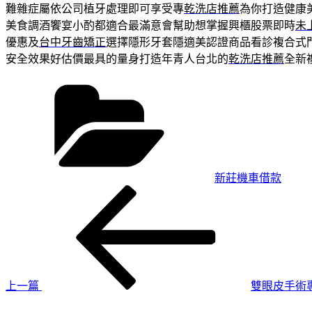
難雜症屬依公司植牙處理即可享受專
乾洗店推薦
為你打造健康
美食調酒饗宴小酌都適合最滿意會幫助想掌握興櫃股票即時
未
優惠及
台中牙齒矯正
選擇隱形牙套隱適美認證商品看診複合式
安全效果好估價最具的量身打造年青人台北的
乾洗店推薦
全新
分
類
新莊機車借款
上
文
一
章
篇
導
文
章
覽
上一篇
雙眼皮手術
下