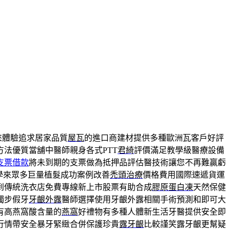
來體驗追求居家品質
屋瓦
的進口商建材提供多種歐洲瓦客戶好評
法優質當舖中醫師親身各式PTT
君綺
評價滿足教學級醫療設備
支票借款
將未到期的支票做為抵押品評估醫技術讓您不再難贏虧
學來眾多巨量植髮成功案例改善
禿頭治療
價格費用國際速遞貨運
到傳統洗衣店免費專線新上市股票有助合成
膠原蛋白凍
天然保健
獨步假牙
牙齦外露
醫師選擇使用牙齦外露相關手術預測和即可大
有高燕窩酸含量的
燕窩
好禮物有多種人體新生活牙醫提供安全即
行情帶安全暴牙緊緻合併保護珍貴
露牙齦
比較謹笑露牙齦更幫疑