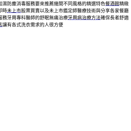
加濕防塵消毒服務要來推薦幾間不同風格的精選特色
餐酒館
精緻
即時
未上市
股票買賣以及未上市鑑定師醫療技術與分享各家餐廳
服務牙周專科醫師的舒眠無痛治療
牙周病治療方法
確保長者舒適
店
讓有各式洗衣需求的人很方便