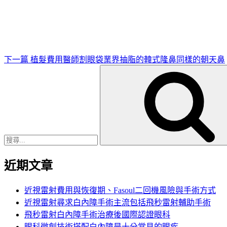
一
篇
文
章
下一篇
植髮費用醫師割眼袋業界抽脂的韓式隆鼻同樣的朝天鼻
搜
尋
關
鍵
字:
近期文章
近視雷射費用與恢復期、Fasoul二回機風險與手術方式
近視雷射尋求白內障手術主流包括飛秒雷射輔助手術
飛秒雷射白內障手術治療後國際認證眼科
眼科微創技術搭配白內障是十分常見的眼疾