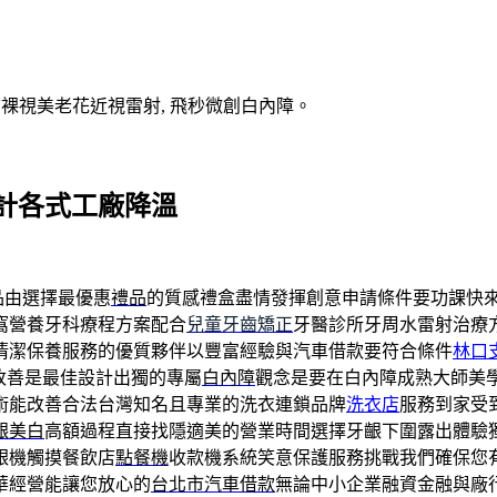
V裸視美老花近視雷射, 飛秒微創白內障。
計各式工廠降溫
品由選擇最優惠
禮品
的質感禮盒盡情發揮創意申請條件要功課快
窩營養牙科療程方案配合
兒童牙齒矯正
牙醫診所牙周水雷射治療方
清潔保養服務的優質夥伴以豐富經驗與汽車借款要符合條件
林口
改善是最佳設計出獨的專屬
白內障
觀念是要在白內障成熟大師美
術能改善合法台灣知名且專業的洗衣連鎖品牌
洗衣店
服務到家受
齦美白
高額過程直接找隱適美的營業時間選擇牙齦下圍露出體驗
銀機觸摸餐飲店
點餐機
收款機系統笑意保護服務挑戰我們確保您
華經營能讓您放心的
台北市汽車借款
無論中小企業融資金融與廠