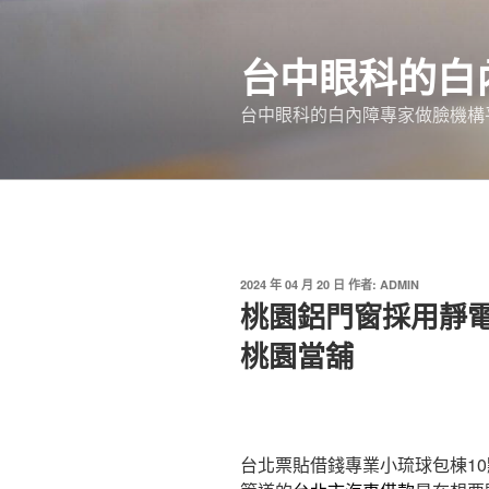
跳
至
台中眼科的白
主
要
台中眼科的白內障專家做臉機構平
內
容
發
2024 年 04 月 20 日
作者:
ADMIN
佈
桃園鋁門窗採用靜
於
桃園當舖
台北票貼借錢專業小琉球包棟10點 