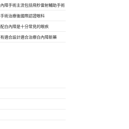
白內障手術主流包括飛秒雷射輔助手術
障手術治療後國際認證眼科
搭配白內障是十分常見的眼疾
都有適合設計適合治療白內障新藥