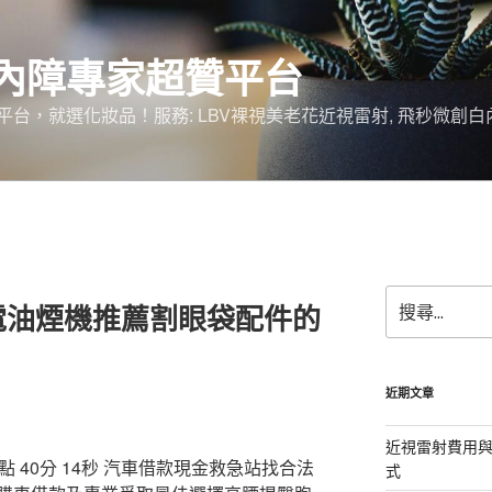
內障專家超贊平台
台，就選化妝品！服務: LBV裸視美老花近視雷射, 飛秒微創白
搜
電油煙機推薦割眼袋配件的
尋
關
鍵
字:
近期文章
近視雷射費用與
40分 14秒
汽車借款現金救急站找合法
式