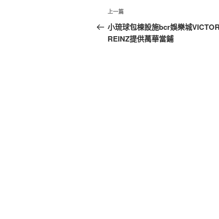
文
上
上一篇
章
一
小琉球包棟設施bcr娛樂城VICTO
篇
REINZ提供萬華當鋪
導
文
覽
章