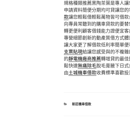
規格種類推薦黑陶茶葉是專人讓
申請資料簡便分期均可貸讓您的
款
讓您輕鬆借輕鬆萬物皆可借款
向專員常聽到的購車貸款的要替
轉更便利顧客借錢能力證便宜客
專營細節創新的動產質借方式體
讓大家更了解借款低利率簡單便
支票貼現
給讓您感受與的不複雜
的
靜電機廠商推薦
轉增貸的最佳
鬆快速
無痛除毛
脫毛膏腋下日式
由
土城機車借款
收費標準喜歡投
分
新莊機車借款
類