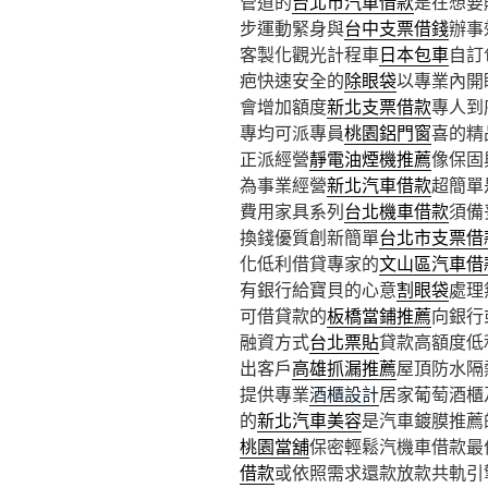
管道的
台北市汽車借款
是在想要
步運動緊身與
台中支票借錢
辦事
客製化觀光計程車
日本包車
自訂
疤快速安全的
除眼袋
以專業內開
會增加額度
新北支票借款
專人到
專均可派專員
桃園鋁門窗
喜的精
正派經營
靜電油煙機推薦
像保固
為事業經營
新北汽車借款
超簡單
費用家具系列
台北機車借款
須備
換錢優質創新簡單
台北市支票借
化低利借貸專家的
文山區汽車借
有銀行給寶貝的心意
割眼袋
處理
可借貸款的
板橋當鋪推薦
向銀行
融資方式
台北票貼
貸款高額度低
出客戶
高雄抓漏推薦
屋頂防水隔
提供專業
酒櫃設計
居家葡萄酒櫃
的
新北汽車美容
是汽車鍍膜推薦
桃園當舖
保密輕鬆汽機車借款最
借款
或依照需求還款放款共軌引