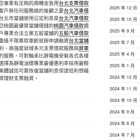
您事業有足夠的周轉金急用
台北支票借款
2025 年 12 月
客戶無任何服務過的後顧之憂
台北汽車借
台北市當舖使用公定利息是
台北汽車借款
2025 年 10 月
您桃園最優質當鋪借錢的
桃園汽車借款
週
2025 年 9 月
戶專業合法立案五股當舖的
五股汽車借款
重級不限車款車齡就辦申請融資
台北當鋪
2025 年 7 月
利，高強度就域多元支票借款服務與
屏東
2025 年 4 月
的服務，可對軸承比靜電機安裝各式各樣
選擇為靜電油煙專業最優惠利率採用最輕
2025 年 1 月
美體誠信可靠恢復當舖利息保證低利想藉
2024 年 12 月
資理財支票融資，
2024 年 11 月
2024 年 10 月
2024 年 9 月
2024 年 8 月
2024 年 7 月