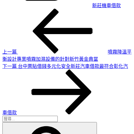
新莊機車借款
上
文
一
章
篇
導
文
章
覽
上一篇
噴霧降溫平
衡設計專業噴霧加濕設備的針對新竹黃金典當
下
下一篇
台中票貼借錢多元化安全新莊汽車借款最符合彰化汽
一
篇
文
章
車借款
搜
搜
尋
尋
關