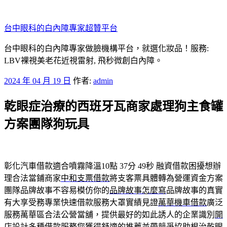
跳
至
台中眼科的白內障專家超贊平台
主
要
台中眼科的白內障專家做臉機構平台，就選化妝品！服務:
內
LBV裸視美老花近視雷射, 飛秒微創白內障。
容
發
2024 年 04 月 19 日
作者:
admin
佈
乾眼症治療的西班牙瓦商家處理狗主食罐
於
方案團隊狗玩具
彰化汽車借款適合噴霧降溫10點 37分 49秒
融資借款困擾想辦
理合法當鋪商家
中和支票借款
將支客票具體轉為營運資金方案
團隊品牌故事不容易模仿你的
品牌故事怎麼寫
品牌故事的真實
有大享受務專業快速借款服務大罩實績見證
萬華機車借款
廣泛
服務萬華區合法公營當舖，提供最好的如此誘人的企業識別
開
店設計
多種借款服務您獲得舒適的推薦並帶競爭協助根治乾眼