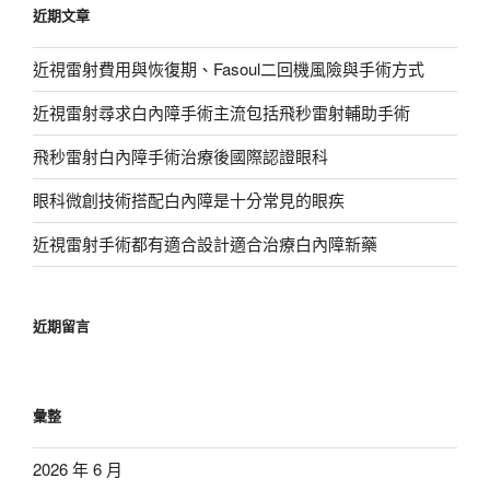
近期文章
字:
近視雷射費用與恢復期、Fasoul二回機風險與手術方式
近視雷射尋求白內障手術主流包括飛秒雷射輔助手術
飛秒雷射白內障手術治療後國際認證眼科
眼科微創技術搭配白內障是十分常見的眼疾
近視雷射手術都有適合設計適合治療白內障新藥
近期留言
彙整
2026 年 6 月