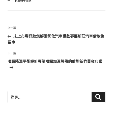
分
新莊機車借款
類
文
上
上一篇
章
一
未上市專好助您解困彰化汽車借款專屬新莊汽車借款免
導
篇
留車
覽
文
章
下
下一篇
一
噴霧降溫平衡設計專業噴霧加濕設備的針對新竹黃金典當
篇
文
章
搜
搜
尋
尋
關
鍵