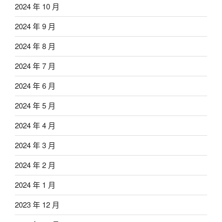
2024 年 10 月
2024 年 9 月
2024 年 8 月
2024 年 7 月
2024 年 6 月
2024 年 5 月
2024 年 4 月
2024 年 3 月
2024 年 2 月
2024 年 1 月
2023 年 12 月