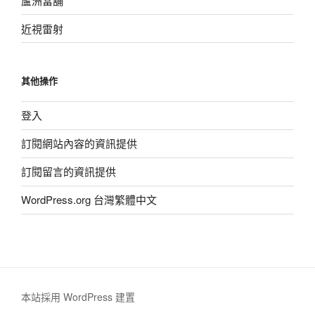
蘆洲當舖
近視雷射
其他操作
登入
訂閱網站內容的資訊提供
訂閱留言的資訊提供
WordPress.org 台灣繁體中文
本站採用 WordPress 建置